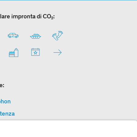
lare impronta di CO₂:
e:
phon
tenza