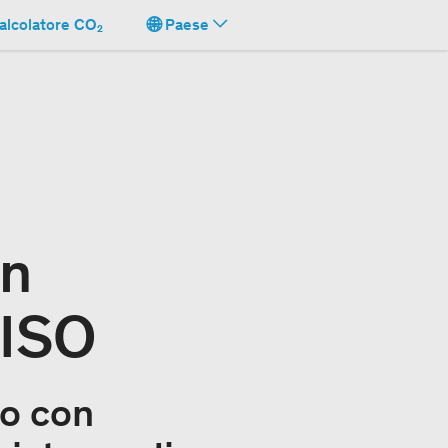
alcolatore CO₂
Paese
on
 ISO
o con