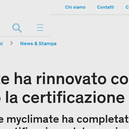
Chi siamo
Contatti
C
ni
News & Stampa
e ha rinnovato c
la certificazione
e myclimate ha completat