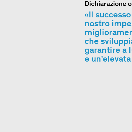
Dichiarazione o
Il successo
nostro impeg
migliorament
che svilupp
garantire a 
e un'elevata 