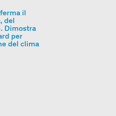
ferma il
, del
i. Dimostra
ard per
ne del clima