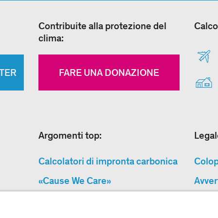
Contribuite alla protezione del
Calco
clima:
TTER
FARE UNA DONAZIONE
Argomenti top:
Legal
Calcolatori di impronta carbonica
Colo
«Cause We Care»
Avver
Sitemap
CG