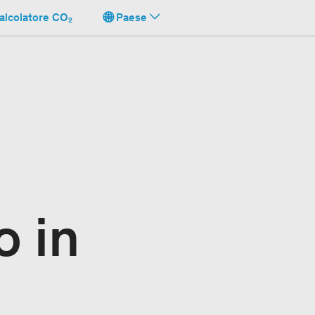
alcolatore CO₂
Paese
o in