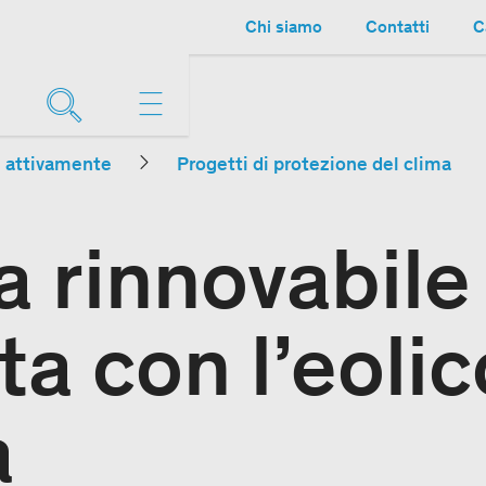
Chi siamo
Contatti
C
e attivamente
Progetti di protezione del clima
a rinnovabile
a con l’eolic
a