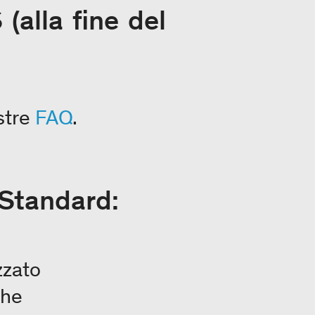
(alla fine del
stre
FAQ
.
 Standard:
zzato
che