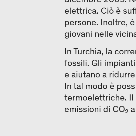
elettrica. Ciò è su
persone. Inoltre, è
giovani nelle vicin
In Turchia, la corr
fossili. Gli impian
e aiutano a ridurre
In tal modo è possi
termoelettriche. I
emissioni di CO₂ al