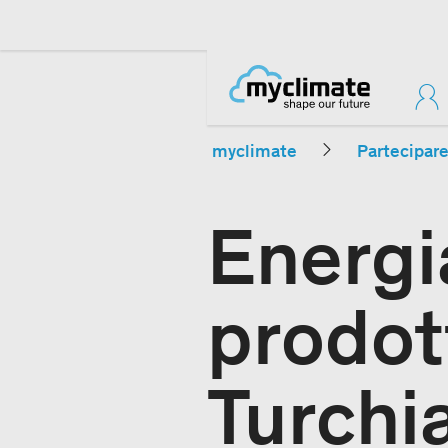
myclimate
Partecipar
Energi
prodott
Turchi