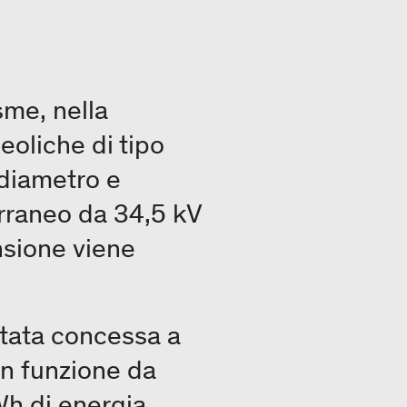
sme, nella
 eoliche di tipo
diametro e
rraneo da 34,5 kV
nsione viene
 stata concessa a
in funzione da
h di energia