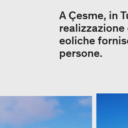
A Çesme, in T
realizzazione 
eoliche forni
persone.