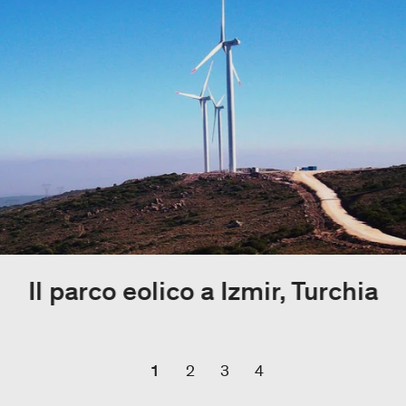
Il parco eolico a Izmir, Turchia
1
2
3
4