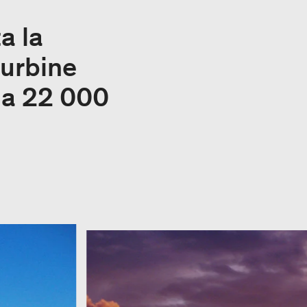
a la
turbine
 a 22 000