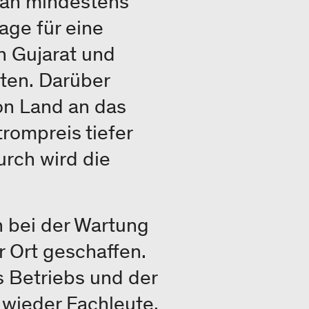
g an mindestens
age für eine
n Gujarat und
ten. Darüber
on Land an das
rompreis tiefer
urch wird die
h bei der Wartung
r Ort geschaffen.
 Betriebs und der
ieder Fachleute,