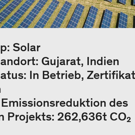
p: Solar
andort: Gujarat, Indien
atus: In Betrieb, Zertifika
h
e Emissionsreduktion des
 Projekts: 262,636t CO₂