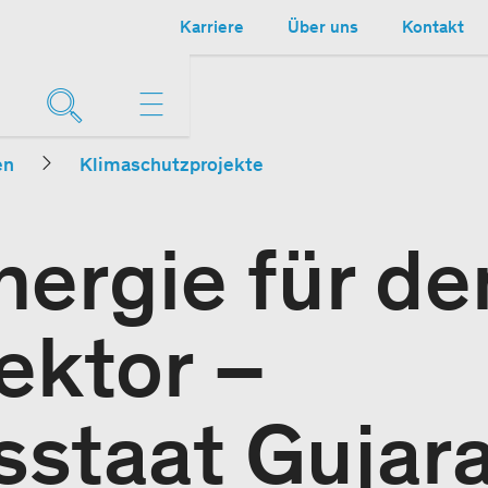
Karriere
Über uns
Kontakt
en
Klimaschutzprojekte
nergie für de
ektor –
staat Gujara