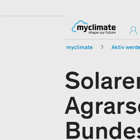
myclimate
Aktiv werd
Solare
Agrars
Bundes