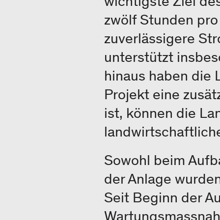
wichtigste Ziel d
zwölf Stunden pro 
zuverlässigere St
unterstützt insbe
hinaus haben die 
Projekt eine zusät
ist, können die La
landwirtschaftlic
Sowohl beim Aufba
der Anlage wurden
Seit Beginn der A
Wartungsmassnahm