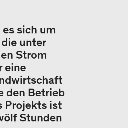
 es sich um
 die unter
gen Strom
r eine
ndwirtschaft
e den Betrieb
 Projekts ist
wölf Stunden