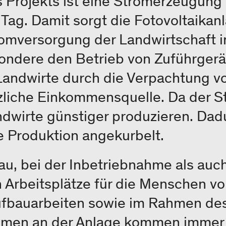
es Projekts ist eine Stromerzeugun
Tag. Damit sorgt die Fotovoltaikanl
romversorgung der Landwirtschaft i
sondere den Betrieb von Zuführgerä
Landwirte durch die Verpachtung v
zliche Einkommensquelle. Da der St
ndwirte günstiger produzieren. Dad
he Produktion angekurbelt.
u, bei der Inbetriebnahme als auc
 Arbeitsplätze für die Menschen vo
ufbauarbeiten sowie im Rahmen des
en an der Anlage kommen immer w