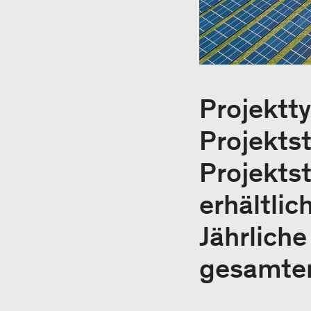
Projektty
Projektst
Projektst
erhältlic
Jährlich
gesamten