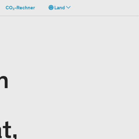
CO₂-Rechner
Land
n
t,