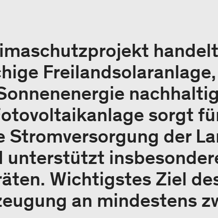
imaschutzprojekt handelt
chige Freilandsolaranlage,
Sonnenenergie nachhalti
Fotovoltaikanlage sorgt fü
e Stromversorgung der La
d unterstützt insbesonder
äten. Wichtigstes Ziel des
zeugung an mindestens z