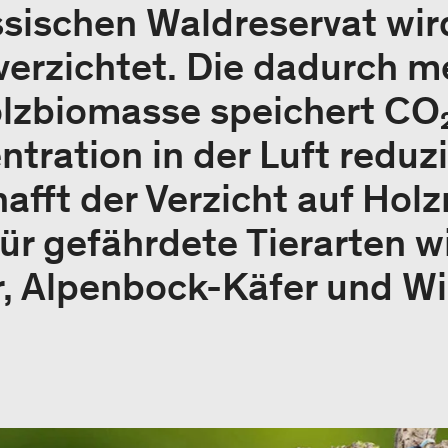
ssischen Waldreservat wir
erzichtet. Die dadurch m
olzbiomasse speichert CO
tration in der Luft reduzi
hafft der Verzicht auf Hol
r gefährdete Tierarten w
r, Alpenbock-Käfer und Wi