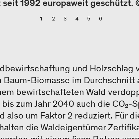
 seit 1992 europaweit geschützt.
1
2
3
4
5
6
dbewirtschaftung und Holzschlag ve
 an Baum-Biomasse im Durchschnitt 
inem bewirtschafteten Wald verdopp
bis zum Jahr 2040 auch die CO₂-S
rd also um Faktor 2 reduziert. Für 
alten die Waldeigentümer Zertifika