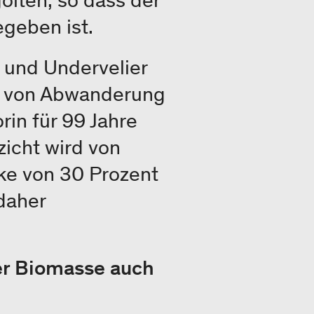
olten, so dass der
egeben ist.
 und Undervelier
er von Abwanderung
rin für 99 Jahre
zicht wird von
ke von 30 Prozent
 daher
er Biomasse auch