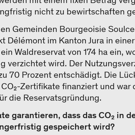
werden mit einem fixen Betrag verg
ngfristig nicht zu bewirtschaften g
hen Gemeinden Bourgeoisie Soulce
rikt Délémont im Kanton Jura in ein
in Waldreservat von 174 ha ein, wo
g verzichtet wird. Der Nutzungsver
u 70 Prozent entschädigt. Die Lüc
CO₂-Zertifikate finanziert und war
ür die Reservatsgründung.
te garantieren, dass das CO₂ in d
ängerfristig gespeichert wird?