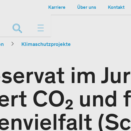
Karriere
Über uns
Kontakt
en
Klimaschutzprojekte
servat im Ju
ert CO₂ und 
envielfalt (S