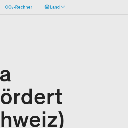
CO₂-Rechner
Land
ra
fördert
chweiz)