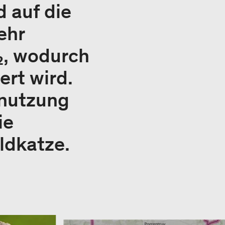
d auf die
ehr
₂, wodurch
ert wird.
znutzung
ie
ldkatze.