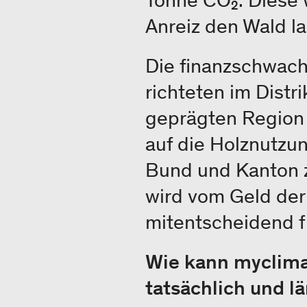
Tonne CO₂. Diese 
Anreiz den Wald la
Die finanzschwac
richteten im Dist
geprägten Region e
auf die Holznutzun
Bund und Kanton z
wird vom Geld der 
mitentscheidend f
Wie kann myclima
tatsächlich und l