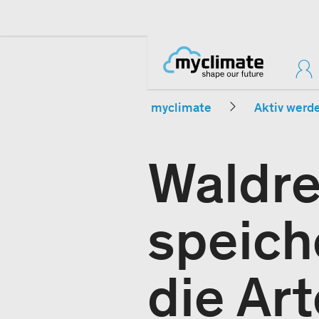
myclimate
Aktiv werd
Waldre
speich
die Art