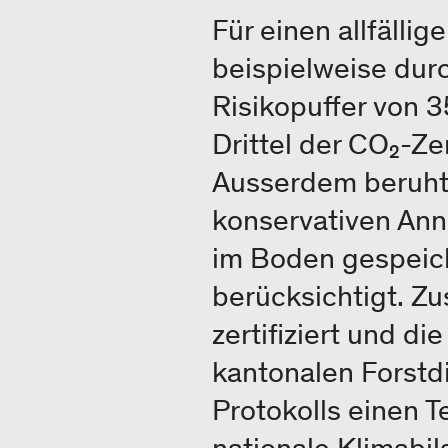
Für einen allfälli
beispielweise dur
Risikopuffer von 3
Drittel der CO₂-Ze
Ausserdem beruht 
konservativen Ann
im Boden gespeich
berücksichtigt. Z
zertifiziert und d
kantonalen Forstd
Protokolls einen T