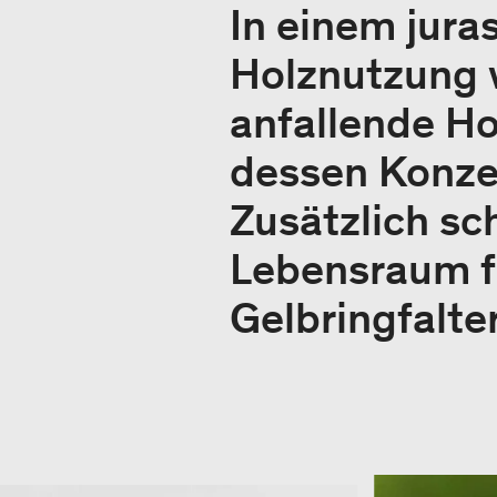
In einem jura
Holznutzung v
anfallende H
dessen Konzen
Zusätzlich sc
Lebensraum fü
Gelbringfalte