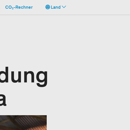
CO₂-Rechner
Land
ldung
a