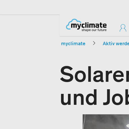
myclimate
Aktiv werd
Solare
und Jo