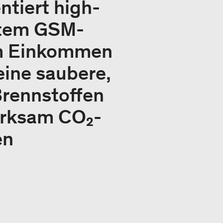
tiert high-
rtem GSM-
em Einkommen
eine saubere,
Brennstoffen
wirksam CO₂-
en