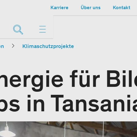
Karriere
Über uns
Kontakt
en
Klimaschutzprojekte
nergie für Bi
bs in Tansani