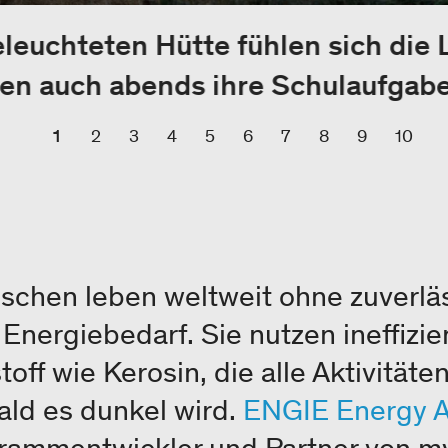
eleuchteten Hütte fühlen sich die 
en auch abends ihre Schulaufgabe
1
2
3
4
5
6
7
8
9
10
nschen leben weltweit ohne zuverlä
n Energiebedarf. Sie nutzen ineffizi
ff wie Kerosin, die alle Aktivitäten
ald es dunkel wird.
ENGIE Energy 