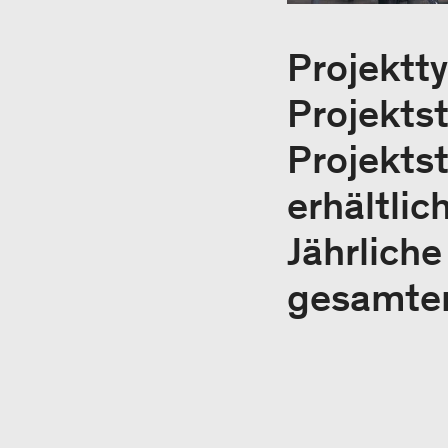
Projektty
Projekts
Projektst
erhältlic
Jährlich
gesamten