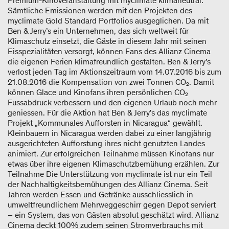
Premium-Kinoveranstaltung mit myclimate klimaneutral.
Sämtliche Emissionen werden mit den Projekten des
myclimate Gold Standard Portfolios ausgeglichen. Da mit
Ben & Jerry’s ein Unternehmen, das sich weltweit für
Klimaschutz einsetzt, die Gäste in diesem Jahr mit seinen
Eisspezialitäten versorgt, können Fans des Allianz Cinema
die eigenen Ferien klimafreundlich gestalten. Ben & Jerry’s
verlost jeden Tag im Aktionszeitraum vom 14.07.2016 bis zum
21.08.2016 die Kompensation von zwei Tonnen CO₂. Damit
können Glace und Kinofans ihren persönlichen CO₂
Fussabdruck verbessern und den eigenen Urlaub noch mehr
geniessen. Für die Aktion hat Ben & Jerry’s das myclimate
Projekt „Kommunales Aufforsten in Nicaragua“ gewählt.
Kleinbauern in Nicaragua werden dabei zu einer langjährig
ausgerichteten Aufforstung ihres nicht genutzten Landes
animiert. Zur erfolgreichen Teilnahme müssen Kinofans nur
etwas über ihre eigenen Klimaschutzbemühung erzählen. Zur
Teilnahme Die Unterstützung von myclimate ist nur ein Teil
der Nachhaltigkeitsbemühungen des Allianz Cinema. Seit
Jahren werden Essen und Getränke ausschliesslich in
umweltfreundlichem Mehrweggeschirr gegen Depot serviert
– ein System, das von Gästen absolut geschätzt wird. Allianz
Cinema deckt 100% zudem seinen Stromverbrauchs mit