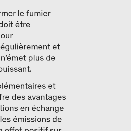
rmer le fumier
oit être
cour
 régulièrement et
r n’émet plus de
puissant.
plémentaires et
ffre des avantages
entions en échange
t les émissions de
effet positif sur