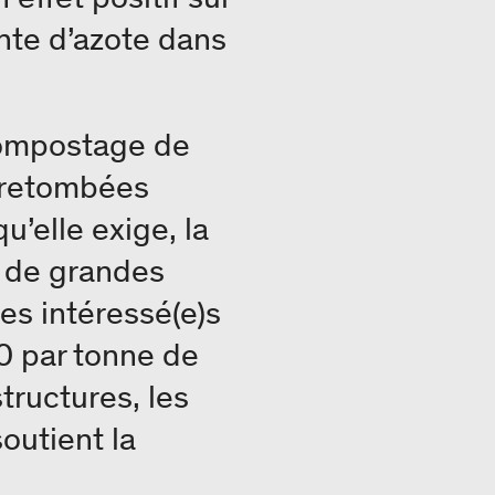
ante d’azote dans
 compostage de
s retombées
’elle exige, la
r de grandes
ces intéressé(e)s
0 par tonne de
tructures, les
outient la