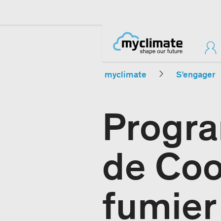
myclimate
S’engager
Progr
de Coo
fumier