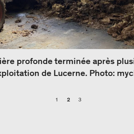
tière profonde terminée après plu
ploitation de Lucerne. Photo: my
1
2
3