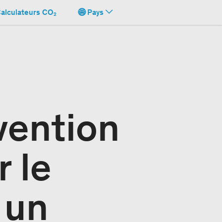
alculateurs CO₂
Pays
ention
 le
 un