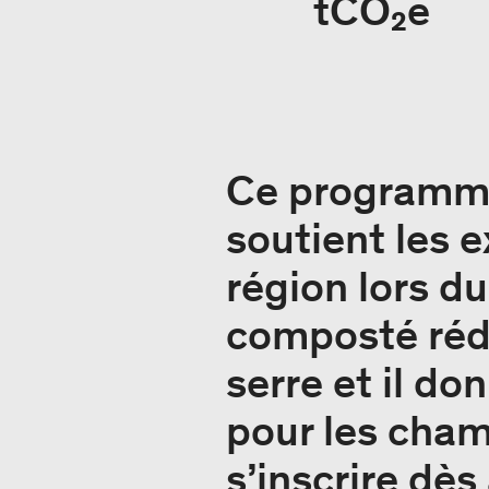
tCO₂e
Ce programme
soutient les 
région lors d
composté rédu
serre et il do
pour les cham
s’inscrire dè