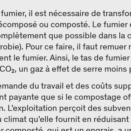
fumier, il est nécessaire de transfo
décomposé ou composté. Le fumier d
mplètement que possible dans la 
obie). Pour ce faire, il faut remuer
nt le fumier. Ainsi, le tas de fumie
O₂, un gaz à effet de serre moins 
emande du travail et des coûts sup
ent payante que si le compostage o
ion. L’exploitation perçoit des subv
u climat qu’elle fournit en réduisan
 composté, qui est un engrais, a un 