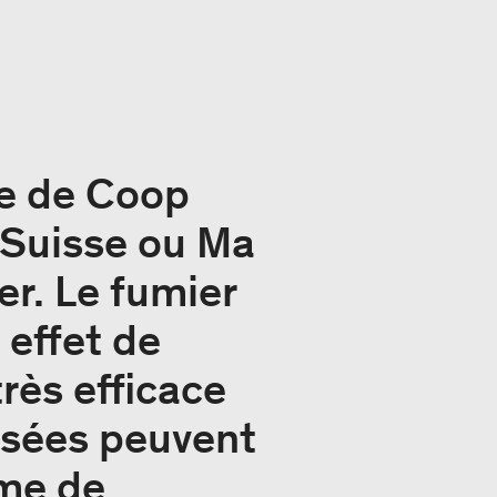
e de Coop
o Suisse ou Ma
er. Le fumier
 effet de
très efficace
ssées peuvent
mme de