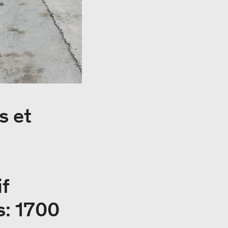
s et
if
s: 1700