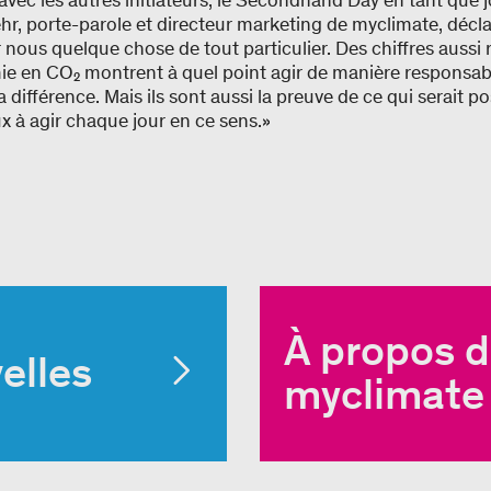
 avec les autres initiateurs, le Secondhand Day en tant que 
hr, porte-parole et directeur marketing de myclimate, déc
 nous quelque chose de tout particulier. Des chiffres aussi 
e en CO₂ montrent à quel point agir de manière responsabl
 la différence. Mais ils sont aussi la preuve de ce qui serait p
 à agir chaque jour en ce sens.»
À propos d
elles
myclimate