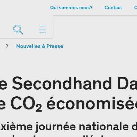
Qui sommes nous?
Contact
C
Nouvelles & Presse
e Secondhand Da
e CO₂ économisé
uxième journée nationale 