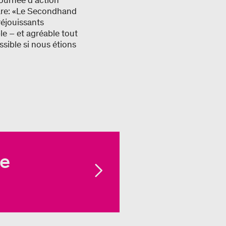
journée d'action
lare: «Le Secondhand
réjouissants
e – et agréable tout
ossible si nous étions
e 