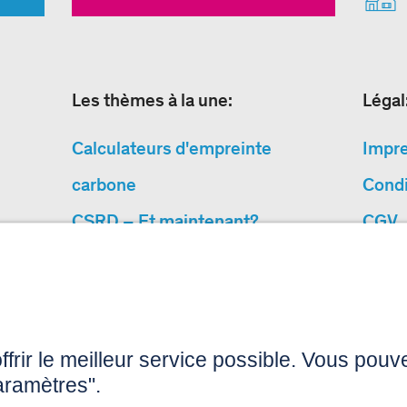
Les thèmes à la une:
Légal
Calculateurs d'empreinte
Impr
carbone
Condi
CSRD – Et maintenant?
CGV
Pourquoi des projects de
Prote
protection climatique?
Acces
«Cause We Care»
Plan du site