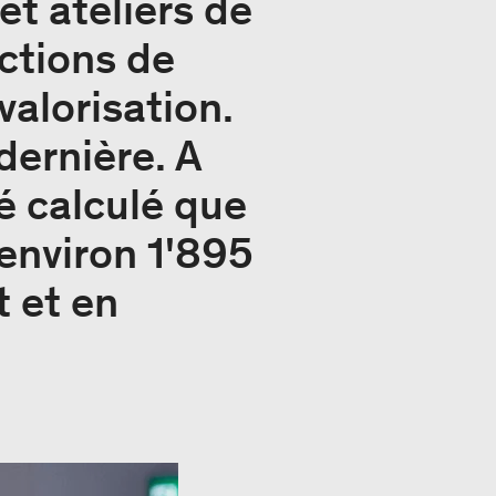
et ateliers de
ctions de
valorisation.
dernière. A
é calculé que
environ 1'895
 et en