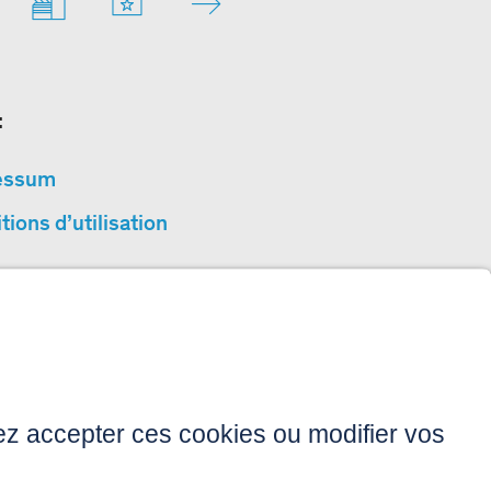
:
essum
tions d’utilisation
ction des données
sibilité