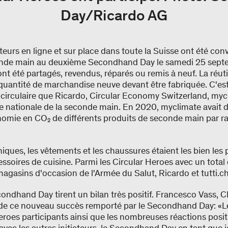
Day/Ricardo AG
eurs en ligne et sur place dans toute la Suisse ont été con
onde main au deuxième Secondhand Day le samedi 25 sept
nt été partagés, revendus, réparés ou remis à neuf. La réuti
 quantité de marchandise neuve devant être fabriquée. C'est
 circulaire que Ricardo, Circular Economy Switzerland, myc
ée nationale de la seconde main. En 2020, myclimate avait 
nomie en CO₂ de différents produits de seconde main par r
niques, les vêtements et les chaussures étaient les bien les
essoires de cuisine. Parmi les Circular Heroes avec un total
magasins d'occasion de l'Armée du Salut, Ricardo et tutti.ch
condhand Day tirent un bilan très positif. Francesco Vass, 
t de ce nouveau succès remporté par le Secondhand Day: «L
eroes participants ainsi que les nombreuses réactions posit