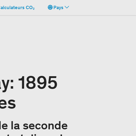
alculateurs CO₂
Pays
y: 1895
es
de la seconde