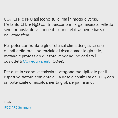
CO
, CH
e N
O agiscono sul clima in modo diverso.
2
4
2
Pertanto CH
e N
O contribuiscono in larga misura all’effetto
4
2
serra nonostante la concentrazione relativamente bassa
nell’atmosfera.
Per poter confrontare gli effetti sul clima dei gas serra e
quindi definirne il potenziale di riscaldamento globale,
metano e protossido di azoto vengono indicati tra i
cosiddetti
CO₂ equivalenti
(CO
e).
2
Per questo scopo le emissioni vengono moltiplicate per il
rispettivo fattore ambientale. La base è costituita dal CO
con
2
un potenziale di riscaldamento globale pari a uno.
Fonti:
IPCC AR6 Summary