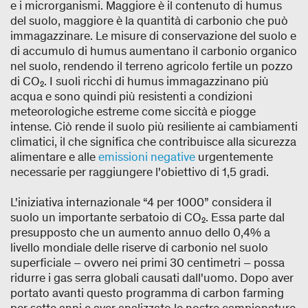
e i microrganismi. Maggiore è il contenuto di humus
del suolo, maggiore è la quantità di carbonio che può
immagazzinare. Le misure di conservazione del suolo e
di accumulo di humus aumentano il carbonio organico
nel suolo, rendendo il terreno agricolo fertile un pozzo
di CO₂. I suoli ricchi di humus immagazzinano più
acqua e sono quindi più resistenti a condizioni
meteorologiche estreme come siccità e piogge
intense. Ciò rende il suolo più resiliente ai cambiamenti
climatici, il che significa che contribuisce alla sicurezza
alimentare e alle
emissioni negative
urgentemente
necessarie per raggiungere l'obiettivo di 1,5 gradi.
L'iniziativa internazionale “4 per 1000” considera il
suolo un importante serbatoio di CO₂. Essa parte dal
presupposto che un aumento annuo dello 0,4% a
livello mondiale delle riserve di carbonio nel suolo
superficiale – ovvero nei primi 30 centimetri – possa
ridurre i gas serra globali causati dall'uomo. Dopo aver
portato avanti questo programma di carbon farming
per sette anni e aver analizzato le nostre campionature