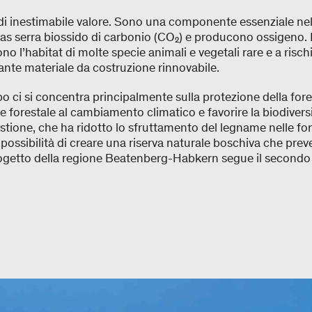
di inestimabile valore. Sono una componente essenziale nel
gas serra biossido di carbonio (CO₂) e producono ossigeno. 
ono l’habitat di molte specie animali e vegetali rare e a risc
tante materiale da costruzione rinnovabile.
po ci si concentra principalmente sulla protezione della forest
ne forestale al cambiamento climatico e favorire la biodivers
stione, che ha ridotto lo sfruttamento del legname nelle fo
è la possibilità di creare una riserva naturale boschiva che pr
progetto della regione Beatenberg-Habkern segue il secon