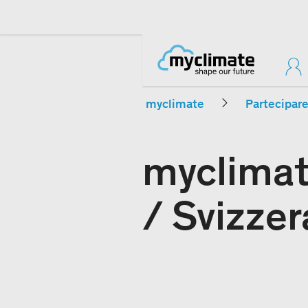
myclimate
Partecipar
myclimate
/ Svizzer