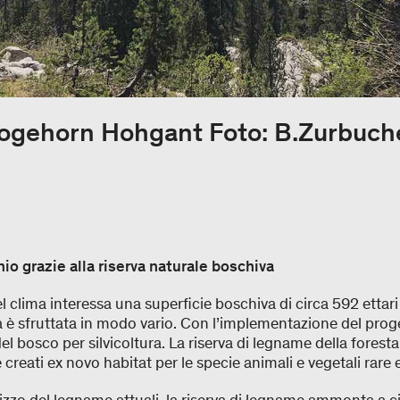
rogehorn Hohgant Foto: B.Zurbuch
 grazie alla riserva naturale boschiva
l clima interessa una superficie boschiva di circa 592 ettar
 è sfruttata in modo vario. Con l’implementazione del proget
l bosco per silvicoltura. La riserva di legname della fores
e creati ex novo habitat per le specie animali e vegetali rare