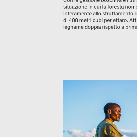
Con la gestione boschiva e l’uti
situazione in cui la foresta no
interamente allo sfruttamento d
di 488 metri cubi per ettaro. Att
legname doppia rispetto a pri