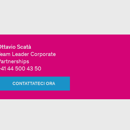
ttavio Scatà
Team Leader Corporate
Partnerships
+41 44 500 43 50
CONTATTATECI ORA