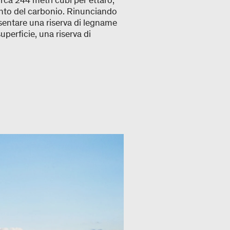
irca 244 metri cubi per ettaro,
ento del carbonio. Rinunciando
sentare una riserva di legname
uperficie, una riserva di