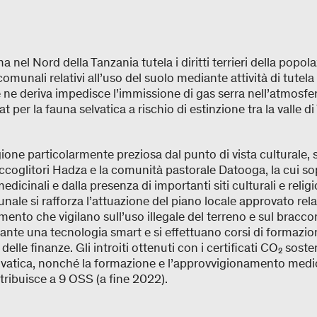
a nel Nord della Tanzania tutela i diritti terrieri della popol
munali relativi all’uso del suolo mediante attività di tutela 
e deriva impedisce l’immissione di gas serra nell’atmosfer
 per la fauna selvatica a rischio di estinzione tra la valle di
one particolarmente preziosa dal punto di vista culturale
raccoglitori Hadza e la comunità pastorale Datooga, la cui s
edicinali e dalla presenza di importanti siti culturali e religio
munale si rafforza l’attuazione del piano locale approvato rela
mento che vigilano sull’uso illegale del terreno e sul bracco
nte una tecnologia smart e si effettuano corsi di formazione 
le finanze. Gli introiti ottenuti con i certificati CO₂ sost
elvatica, nonché la formazione e l’approvvigionamento medico
ribuisce a 9 OSS (a fine 2022).