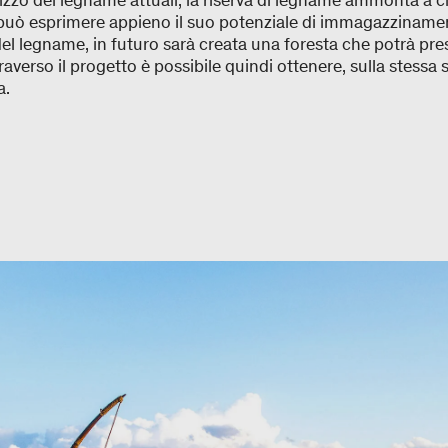
lizzo del legname attuali, la riserva di legname ammonta a c
n può esprimere appieno il suo potenziale di immagazzinam
el legname, in futuro sarà creata una foresta che potrà pre
raverso il progetto è possibile quindi ottenere, sulla stessa s
ma.