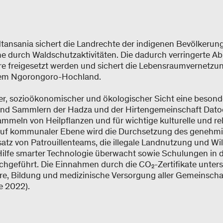
tansania sichert die Landrechte der indigenen Bevölkerun
durch Waldschutzaktivitäten. Die dadurch verringerte Abh
e freigesetzt werden und sichert die Lebensraumvernetzun
dem Ngorongoro-Hochland.
ler, sozioökonomischer und ökologischer Sicht eine besonde
und Sammlern der Hadza und der Hirtengemeinschaft Datoog
mmeln von Heilpflanzen und für wichtige kulturelle und re
en auf kommunaler Ebene wird die Durchsetzung des genehmi
atz von Patrouillenteams, die illegale Landnutzung und Wil
 Hilfe smarter Technologie überwacht sowie Schulungen in
geführt. Die Einnahmen durch die CO₂-Zertifikate unter
ere, Bildung und medizinische Versorgung aller Gemeinschaf
e 2022).