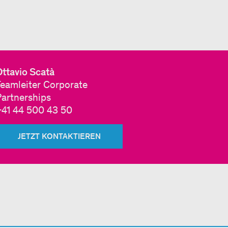
ttavio Scatà
Teamleiter Corporate
Partnerships
+41 44 500 43 50
JETZT KONTAKTIEREN