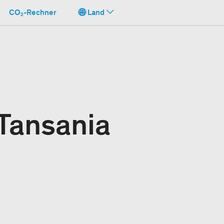
CO₂-Rechner
Land
 Tansania