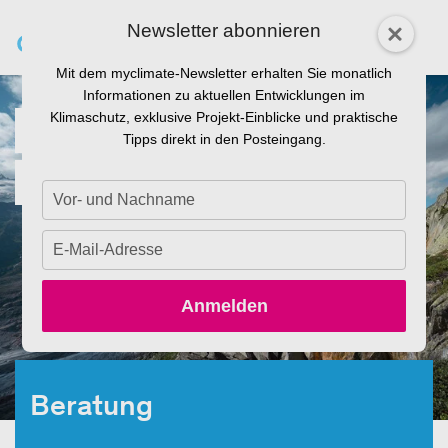
Newsletter abonnieren
Mit dem myclimate-Newsletter erhalten Sie monatlich
Informationen zu aktuellen Entwicklungen im
Klimaschutz, exklusive Projekt-Einblicke und praktische
Zukunft gestalten
Tipps direkt in den Posteingang.
mit myclimate
Tippen
Sie
Ihren
Tippen
Namen
Sie
ein.
Ihre
Anmelden
E-
Mail
ein.
Beratung