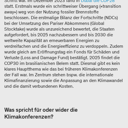
Schritt war. Im Dezember 2023 fand in
Dubai die COP28
statt. Erstmals wurde ein schrittweiser Übergang («transition
away») weg von der Nutzung fossiler Brennstoffe
beschlossen. Die erstmalige Bilanz der Fortschritte (NDCs)
bei der Umsetzung des Pariser Abkommens (Global
Stocktake) wurde als unzureichend bewertet, die Staaten
aufgefordert, bis 2025 nachzubessern und bis 2030 die
weltweite Kapazität an erneuerbaren Energien zu
verdreifachen und die Energieeffizienz zu verdoppeln. Zudem
wurde gleich am Eröffnungstag ein Fonds für Schäden und
Verluste (Loss and Damage Fund) bestätigt. 2025 findet die
COP30 im brasilianischen Belem statt. Diesmal gibt es kein
klares Hauptthema wie das bei früheren Klimakonferenzen
der Fall war. Im Zentrum stehen bspw. die internationale
Klimafinanzierung sowie die Anpassung an den Klimawandel
und die damit verbundenen Kosten.
Was spricht für oder wider die
Klimakonferenzen?