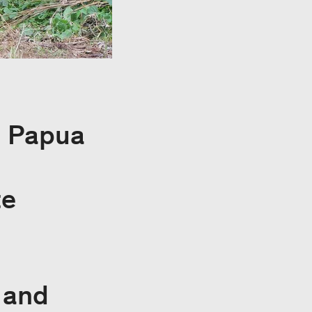
, Papua
te
 and