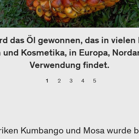
rd das Öl gewonnen, das in vielen
n und Kosmetika, in Europa, Norda
Verwendung findet.
1
2
3
4
5
briken Kumbango und Mosa wurde b