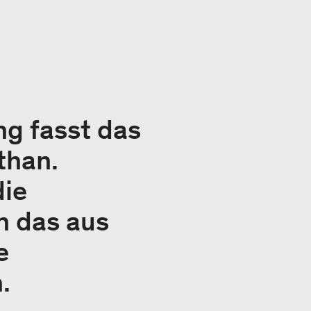
g fasst das
than.
die
 das aus
e
.