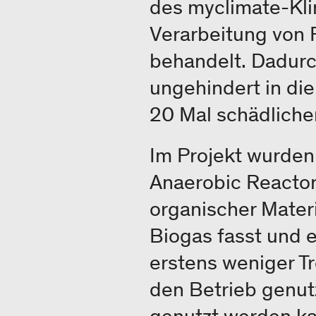
des myclimate-Kli
Verarbeitung von 
behandelt. Dadur
ungehindert in di
20 Mal schädliche
Im Projekt wurde
Anaerobic Reactor
organischer Mater
Biogas fasst und 
erstens weniger T
den Betrieb genutz