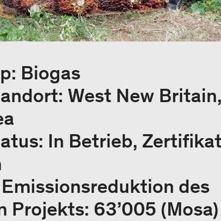
yp: Biogas
tandort: West New Britain
ea
atus: In Betrieb, Zertifika
h
e Emissionsreduktion des
 Projekts: 63’005 (Mosa)