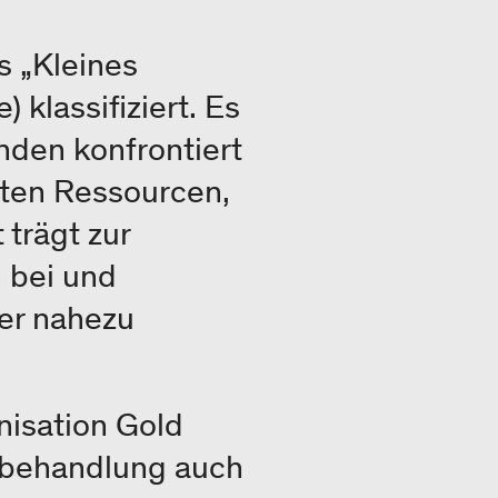
s „Kleines
 klassifiziert. Es
nden konfrontiert
rten Ressourcen,
trägt zur
 bei und
her nahezu
nisation Gold
rbehandlung auch