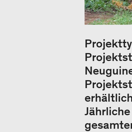
Projektt
Projekts
Neuguin
Projektst
erhältlic
Jährlich
gesamten