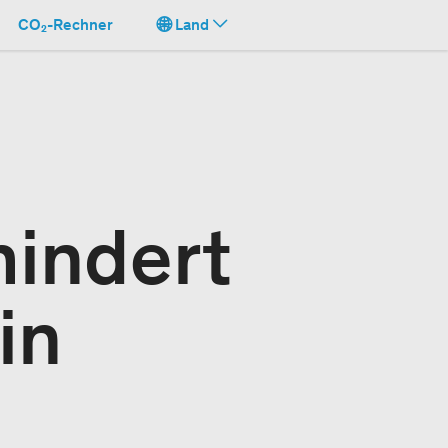
CO₂-Rechner
Land
mindert
in