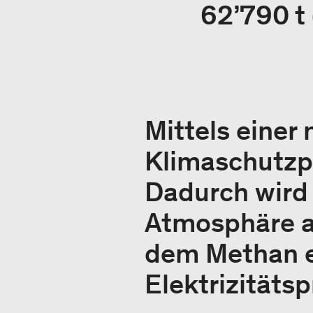
62’790 t
Mittels eine
Klimaschutzp
Dadurch wird 
Atmosphäre a
dem Methan e
Elektrizitäts