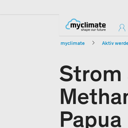
myclimate
Aktiv werd
Strom 
Methan
Papua