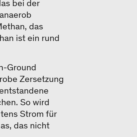
as bei der
 anaerob
Methan, das
an ist ein rund
In-Ground
erobe Zersetzung
 entstandene
chen. So wird
tens Strom für
as, das nicht