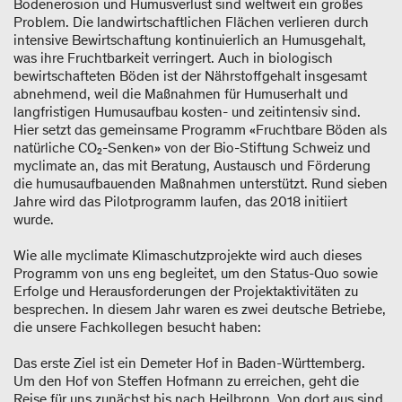
Bodenerosion und Humusverlust sind weltweit ein großes
Problem. Die landwirtschaftlichen Flächen verlieren durch
intensive Bewirtschaftung kontinuierlich an Humusgehalt,
was ihre Fruchtbarkeit verringert. Auch in biologisch
bewirtschafteten Böden ist der Nährstoffgehalt insgesamt
abnehmend, weil die Maßnahmen für Humuserhalt und
langfristigen Humusaufbau kosten- und zeitintensiv sind.
Hier setzt das gemeinsame Programm «Fruchtbare Böden als
natürliche CO₂-Senken» von der Bio-Stiftung Schweiz und
myclimate an, das mit Beratung, Austausch und Förderung
die humusaufbauenden Maßnahmen unterstützt. Rund sieben
Jahre wird das Pilotprogramm laufen, das 2018 initiiert
wurde.
Wie alle myclimate Klimaschutzprojekte wird auch dieses
Programm von uns eng begleitet, um den Status-Quo sowie
Erfolge und Herausforderungen der Projektaktivitäten zu
besprechen. In diesem Jahr waren es zwei deutsche Betriebe,
die unsere Fachkollegen besucht haben:
Das erste Ziel ist ein Demeter Hof in Baden-Württemberg.
Um den Hof von Steffen Hofmann zu erreichen, geht die
Reise für uns zunächst bis nach Heilbronn. Von dort aus sind