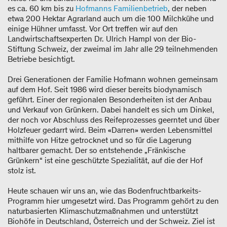
es ca. 60 km bis zu
Hofmanns Familienbetrieb
, der neben
etwa 200 Hektar Agrarland auch um die 100 Milchkühe und
einige Hühner umfasst. Vor Ort treffen wir auf den
Landwirtschaftsexperten Dr. Ulrich Hampl von der Bio-
Stiftung Schweiz, der zweimal im Jahr alle 29 teilnehmenden
Betriebe besichtigt.
Drei Generationen der Familie Hofmann wohnen gemeinsam
auf dem Hof. Seit 1986 wird dieser bereits biodynamisch
geführt. Einer der regionalen Besonderheiten ist der Anbau
und Verkauf von Grünkern. Dabei handelt es sich um Dinkel,
der noch vor Abschluss des Reifeprozesses geerntet und über
Holzfeuer gedarrt wird. Beim «Darren» werden Lebensmittel
mithilfe von Hitze getrocknet und so für die Lagerung
haltbarer gemacht. Der so entstehende „Fränkische
Grünkern“ ist eine geschützte Spezialität, auf die der Hof
stolz ist.
Heute schauen wir uns an, wie das Bodenfruchtbarkeits-
Programm hier umgesetzt wird. Das Programm gehört zu den
naturbasierten Klimaschutzmaßnahmen und unterstützt
Biohöfe in Deutschland, Österreich und der Schweiz. Ziel ist