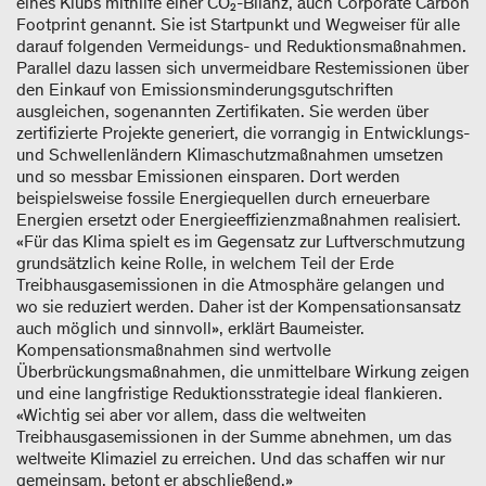
eines Klubs mithilfe einer CO₂-Bilanz, auch Corporate Carbon
Footprint genannt. Sie ist Startpunkt und Wegweiser für alle
darauf folgenden Vermeidungs- und Reduktionsmaßnahmen.
Parallel dazu lassen sich unvermeidbare Restemissionen über
den Einkauf von Emissionsminderungsgutschriften
ausgleichen, sogenannten Zertifikaten. Sie werden über
zertifizierte Projekte generiert, die vorrangig in Entwicklungs-
und Schwellenländern Klimaschutzmaßnahmen umsetzen
und so messbar Emissionen einsparen. Dort werden
beispielsweise fossile Energiequellen durch erneuerbare
Energien ersetzt oder Energieeffizienzmaßnahmen realisiert.
«Für das Klima spielt es im Gegensatz zur Luftverschmutzung
grundsätzlich keine Rolle, in welchem Teil der Erde
Treibhausgasemissionen in die Atmosphäre gelangen und
wo sie reduziert werden. Daher ist der Kompensationsansatz
auch möglich und sinnvoll», erklärt Baumeister.
Kompensationsmaßnahmen sind wertvolle
Überbrückungsmaßnahmen, die unmittelbare Wirkung zeigen
und eine langfristige Reduktionsstrategie ideal flankieren.
«Wichtig sei aber vor allem, dass die weltweiten
Treibhausgasemissionen in der Summe abnehmen, um das
weltweite Klimaziel zu erreichen. Und das schaffen wir nur
gemeinsam, betont er abschließend.»