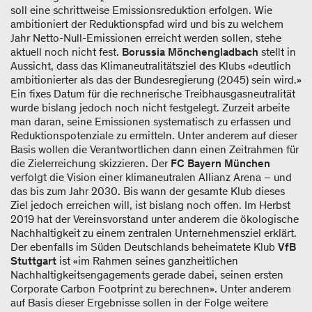
soll eine schrittweise Emissionsreduktion erfolgen. Wie
ambitioniert der Reduktionspfad wird und bis zu welchem
Jahr Netto-Null-Emissionen erreicht werden sollen, stehe
aktuell noch nicht fest.
Borussia Mönchengladbach
stellt in
Aussicht, dass das Klimaneutralitätsziel des Klubs «deutlich
ambitionierter als das der Bundesregierung (2045) sein wird.»
Ein fixes Datum für die rechnerische Treibhausgasneutralität
wurde bislang jedoch noch nicht festgelegt. Zurzeit arbeite
man daran, seine Emissionen systematisch zu erfassen und
Reduktionspotenziale zu ermitteln. Unter anderem auf dieser
Basis wollen die Verantwortlichen dann einen Zeitrahmen für
die Zielerreichung skizzieren. Der
FC Bayern München
verfolgt die Vision einer klimaneutralen Allianz Arena – und
das bis zum Jahr 2030. Bis wann der gesamte Klub dieses
Ziel jedoch erreichen will, ist bislang noch offen. Im Herbst
2019 hat der Vereinsvorstand unter anderem die ökologische
Nachhaltigkeit zu einem zentralen Unternehmensziel erklärt.
Der ebenfalls im Süden Deutschlands beheimatete Klub
VfB
Stuttgart
ist «im Rahmen seines ganzheitlichen
Nachhaltigkeitsengagements gerade dabei, seinen ersten
Corporate Carbon Footprint zu berechnen». Unter anderem
auf Basis dieser Ergebnisse sollen in der Folge weitere