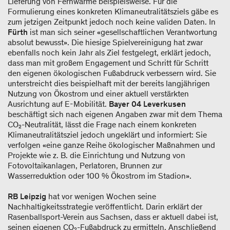
Lieferung von Fernwärme beispielsweise. Für die
Formulierung eines konkreten Klimaneutralitätsziels gäbe es
zum jetzigen Zeitpunkt jedoch noch keine validen Daten. In
Fürth
ist man sich seiner «gesellschaftlichen Verantwortung
absolut bewusst». Die hiesige Spielvereinigung hat zwar
ebenfalls noch kein Jahr als Ziel festgelegt, erklärt jedoch,
dass man mit großem Engagement und Schritt für Schritt
den eigenen ökologischen Fußabdruck verbessern wird. Sie
unterstreicht dies beispielhaft mit der bereits langjährigen
Nutzung von Ökostrom und einer aktuell verstärkten
Ausrichtung auf E-Mobilität.
Bayer 04 Leverkusen
beschäftigt sich nach eigenen Angaben zwar mit dem Thema
CO₂-Neutralität, lässt die Frage nach einem konkreten
Klimaneutralitätsziel jedoch ungeklärt und informiert: Sie
verfolgen «eine ganze Reihe ökologischer Maßnahmen und
Projekte wie z. B. die Einrichtung und Nutzung von
Fotovoltaikanlagen, Perlatoren, Brunnen zur
Wasserreduktion oder 100 % Ökostrom im Stadion».
RB Leipzig
hat vor wenigen Wochen seine
Nachhaltigkeitsstrategie veröffentlicht. Darin erklärt der
Rasenballsport-Verein aus Sachsen, dass er aktuell dabei ist,
seinen eigenen CO₂-Fußabdruck zu ermitteln. Anschließend