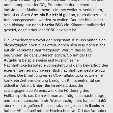
noch kompensierter CO₂-Emissionen durch einen
individuellen Maßnahmenmix immer weiter zu verkleinern,
betont er. Auch
Arminia Bielefeld
gibt an, noch dieses Jahr
treibhausgasneutral werden zu wollen. Darüber hinaus hat
sich bislang nur noch
Hertha BSC
ein Klimaneutralitätsziel
gesetzt, das für das Jahr 2050 anvisiert ist.
Die verbleibenden zwölf der insgesamt 18 Klubs halten sich
diesbezüglich noch alles offen, haben sich also noch nicht
auf ein konkretes Jahr festgelegt. Warum das so ist,
begründen sie ganz unterschiedlich. So hat der
FC
Augsburg
beispielsweise erst kürzlich seine
Nachhaltigkeitsstrategie vorgestellt und darin bekräftigt, den
eigenen Betrieb noch wesentlich nachhaltiger gestalten zu
wollen. Die Ermittlung eines CO₂-Fußabdrucks sowie eine
konkrete Zielformulierung bezüglich Klimaneutralität sei
aktuell in Arbeit.
Union Berlin
erklärt, dass der
satzungsgemäße Vereinszweck die Förderung des
Fußballsports sei. Dem will man auf möglichst nachhaltige
und ressourcenschonende Weise nachgehen, hat sich dafür
aber kein «singuläres Klimaschutzziel» gesetzt. In
Bochum
hat der VFL aktuell mit der Hochschule vor Ort das Vorhaben