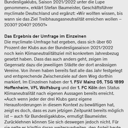
Bundesligaklubs, Saison 2021/2022 unter die Lupe
genommen», erklärt Stefan Baumeister, Geschäftsführer
myclimate Deutschland und ergänzt: «Wir wollten wissen, bis
wann sie das Ziel Treibhausgasneutralität erreichen wollen –
2030? 2040? 2050?»
Das Ergebnis der Umfrage im Einzelnen
Die myclimate-Umfrage hat ergeben, dass sich über 60
Prozent der Klubs aus der Bundesligasaison 2021/2022
noch kein Klimaneutralitätsziel mit konkretem Jahresbezug
gesetzt haben. Dass das auch anders geht, zeigen im
Gegensatz dazu die jeweiligen Städte der dort ansässigen
Vereine. Von ihnen haben bereits fast alle das Jahr festgelegt
und entsprechende Zwischenziele auf dem Weg dorthin
markiert. Im Einzelnen haben der
1. FSV Mainz 05
,
TSG 1899
Hoffenheim
,
VFL Wolfsburg
und der
1. FC Köln
den Status
Klimaneutralität nach eigenen Aussagen bereits erreicht.
«Auch wenn jeder der drei Klubs ganz eigene
Herausforderungen in diesem Kontext zu bewältigen hat,
zeigt es doch, dass es zum jetzigen Zeitpunkt bereits möglich
ist – auch für Bundesligaklubs», ermutigt Baumeister.
Zurücklehnen können Sie sich deswegen jedoch nicht. Für
sie gelte es künftig daran weiterzuarbeiten, den Anteil heute