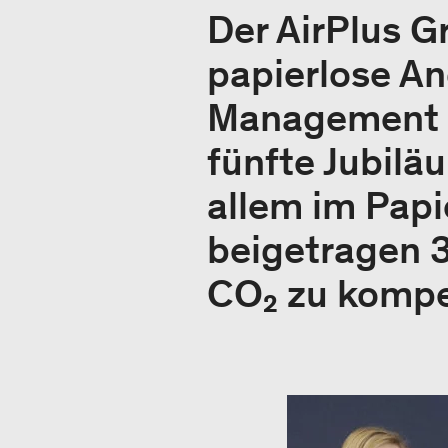
Der AirPlus 
papierlose An
Management vo
fünfte Jubilä
allem im Papi
beigetragen 
CO₂ zu kompe