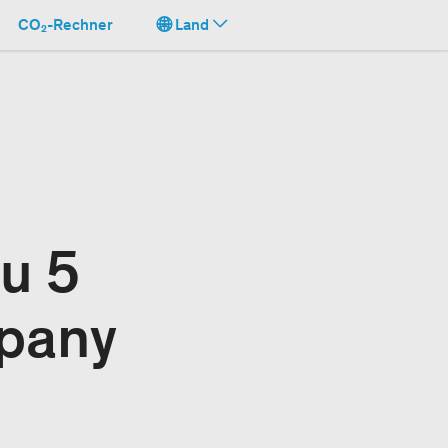
CO₂-Rechner
Land
u 5
mpany