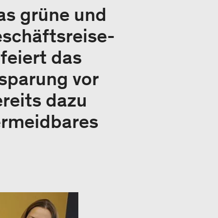
as grüne und
eschäftsreise-
feiert das
nsparung vor
ereits dazu
ermeidbares