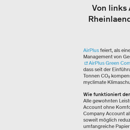
Von links
Rheinlaend
AirPlus
feiert, als e
Management von Gesc
AirPlus Green Co
dass seit der Einfüh
Tonnen CO₂ kompensi
myclimate Klimaschu
Wie funktioniert d
Alle gewohnten Leis
Account ohne Komfort
Company Account all
soweit möglich redu
umfangreiche Papier