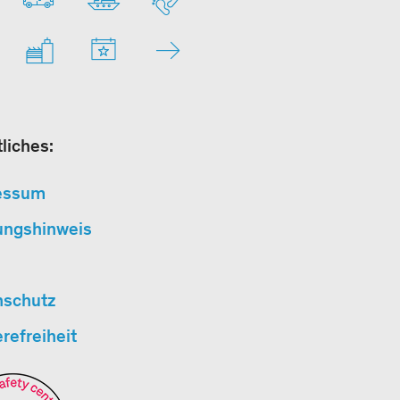
liches:
essum
ungshinweis
nschutz
erefreiheit