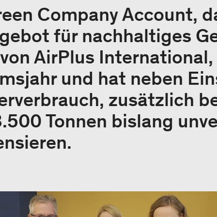
Green Company Account, d
gebot für nachhaltiges G
n AirPlus International, 
umsjahr und hat neben Ei
erverbrauch, zusätzlich b
3.500 Tonnen bislang unv
nsieren.