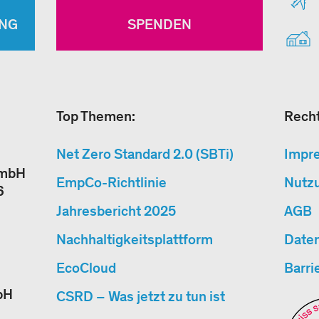
NG
SPENDEN
Top Themen:
Recht
Net Zero Standard 2.0 (SBTi)
Impr
GmbH
EmpCo-Richtlinie
Nutz
6
Jahresbericht 2025
AGB
Nachhaltigkeitsplattform
Date
EcoCloud
Barri
bH
CSRD – Was jetzt zu tun ist