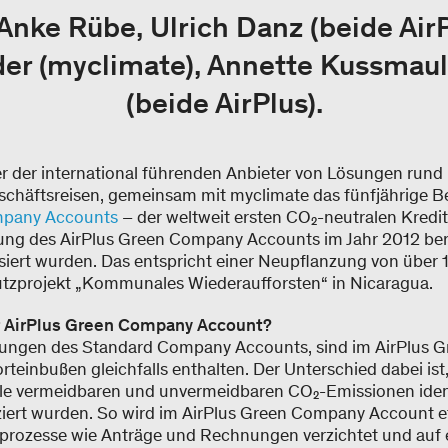
 Anke Rübe, Ulrich Danz (beide AirP
er (myclimate), Annette Kussmaul,
(beide AirPlus).
iner der international führenden Anbieter von Lösungen rund
häftsreisen, gemeinsam mit myclimate das fünfjährige B
mpany Accounts
– der weltweit ersten CO₂-neutralen Kredit
rung des AirPlus Green Company Accounts im Jahr 2012 ber
ert wurden. Das entspricht einer Neupflanzung von über
tzprojekt „Kommunales Wiederaufforsten“ in Nicaragua.
er AirPlus Green Company Account?
tungen des Standard Company Accounts, sind im AirPlus
einbußen gleichfalls enthalten. Der Unterschied dabei ist
e vermeidbaren und unvermeidbaren CO₂-Emissionen ident
ziert wurden. So wird im AirPlus Green Company Account 
prozesse wie Anträge und Rechnungen verzichtet und auf 