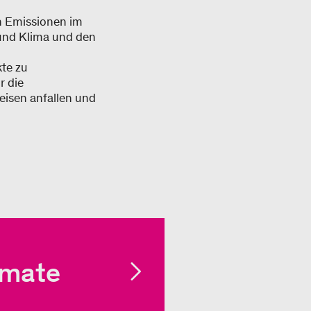
en Emissionen im
und Klima und den
kte zu
r die
isen anfallen und
imate