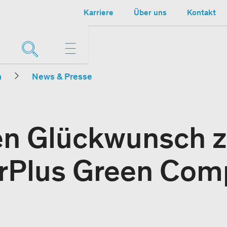
Karriere
Über uns
Kontakt
n
News & Presse
en Glückwunsch z
irPlus Green Co