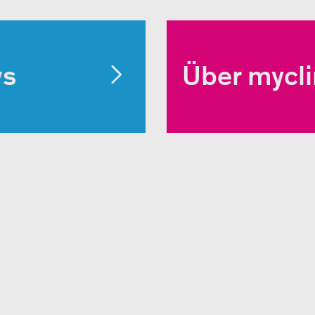
ws
Über mycl