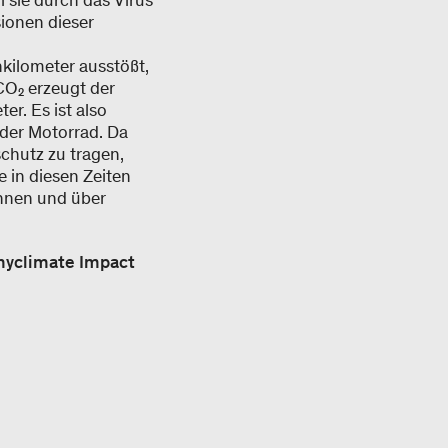
 sie durch das Virus
sionen dieser
kilometer ausstößt,
CO₂ erzeugt der
r. Es ist also
oder Motorrad. Da
chutz zu tragen,
 in diesen Zeiten
chnen und über
myclimate Impact