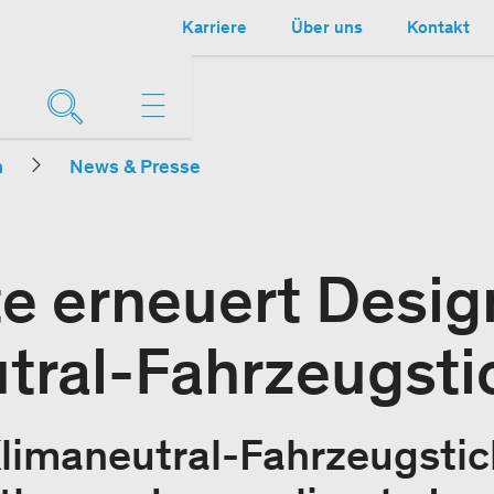
Karriere
Über uns
Kontakt
n
News & Presse
e erneuert Desig
tral-Fahrzeugsti
limaneutral-Fahrzeugstic