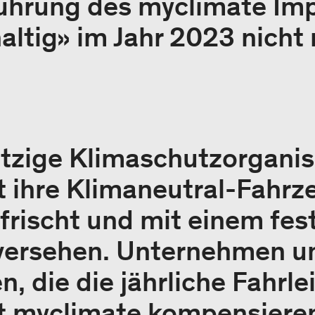
führung des myclimate Im
altig» im Jahr 2023 nicht
tzige Klimaschutzorganis
 ihre Klimaneutral-Fahrz
frischt und mit einem fes
versehen. Unternehmen u
, die die jährliche Fahrle
t myclimate kompensieren,