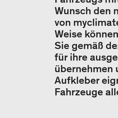
Wunsch den n
von myclimate
Weise können 
Sie gemäß de
für ihre aus
übernehmen u
Aufkleber eig
Fahrzeuge alle