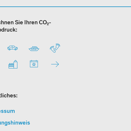
hnen Sie Ihren CO₂-
bdruck:
liches:
essum
ungshinweis