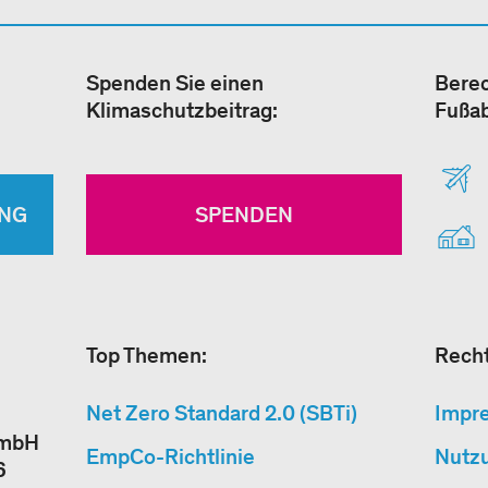
Spenden Sie einen
Berec
Klimaschutzbeitrag:
Fußa
NG
SPENDEN
Top Themen:
Recht
Net Zero Standard 2.0 (SBTi)
Impr
GmbH
EmpCo-Richtlinie
Nutz
6