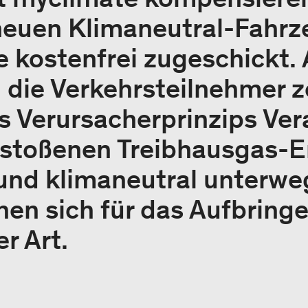
euen Klimaneutral-Fahrz
 kostenfrei zugeschickt. 
die Verkehrsteilnehmer z
s Verursacherprinzips Ve
gestoßenen Treibhausgas-
nd klimaneutral unterweg
nen sich für das Aufbringe
r Art.