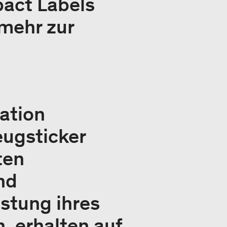
pact Labels
 mehr zur
ation
eugsticker
ten
nd
istung ihres
 erhalten auf