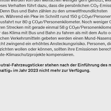
mittel werden von den Menschen weniger gern genutzt, weil
ieses Verhalten führt dazu, dass die persönlichen CO₂-Emis
 Denn Bus und Bahn zählen zu den umweltfreundlichsten
en. Während ein Pkw im Schnitt rund 150 g CO₂e/Personen
Busfahrt nur 80 g CO₂e/Personenkilometer. Noch weniger 
en Strecken mit gerade einmal 58 g CO₂e/Personenkilomete
r das Klima mit Bus und Bahn zu fahren als mit dem Auto 
lichen Verkehrsmitteln gebeten werden einen Mund-Nasens
ht zwingend ein erhöhtes Ansteckungsrisiko. Personen, die
erzichten wollen oder können, sollten ihre Emissionen bere
te-Klimaschutzprojekte kompensieren.
utral-Fahrzeugsticker stehen nach der Einführung des 
haltig» im Jahr 2023 nicht mehr zur Verfügung.