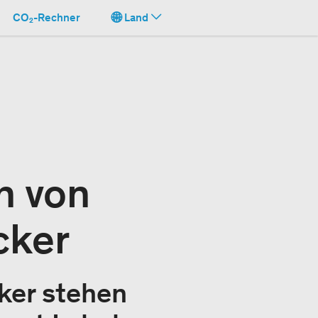
CO₂-Rechner
Land
n von
cker
ker stehen