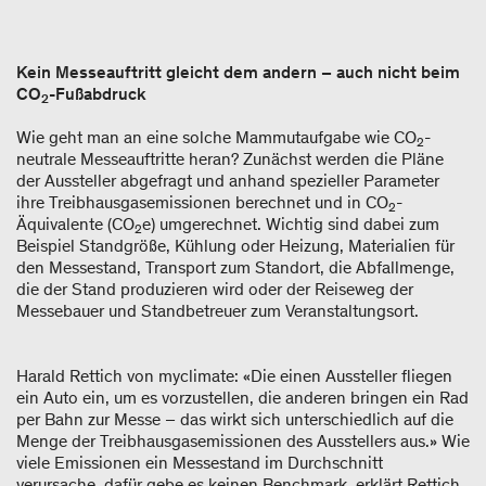
Kein Messeauftritt gleicht dem andern – auch nicht beim
CO
-Fußabdruck
2
Wie geht man an eine solche Mammutaufgabe wie CO
-
2
neutrale Messeauftritte heran? Zunächst werden die Pläne
der Aussteller abgefragt und anhand spezieller Parameter
ihre Treibhausgasemissionen berechnet und in CO
-
2
Äquivalente (CO
e) umgerechnet. Wichtig sind dabei zum
2
Beispiel Standgröße, Kühlung oder Heizung, Materialien für
den Messestand, Transport zum Standort, die Abfallmenge,
die der Stand produzieren wird oder der Reiseweg der
Messebauer und Standbetreuer zum Veranstaltungsort.
Harald Rettich von myclimate: «Die einen Aussteller fliegen
ein Auto ein, um es vorzustellen, die anderen bringen ein Rad
per Bahn zur Messe – das wirkt sich unterschiedlich auf die
Menge der Treibhausgasemissionen des Ausstellers aus.» Wie
viele Emissionen ein Messestand im Durchschnitt
verursache, dafür gebe es keinen Benchmark, erklärt Rettich