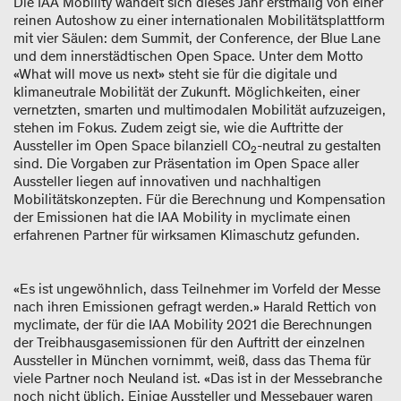
Die IAA Mobility wandelt sich dieses Jahr erstmalig von einer
reinen Autoshow zu einer internationalen Mobilitätsplattform
mit vier Säulen: dem Summit, der Conference, der Blue Lane
und dem innerstädtischen Open Space. Unter dem Motto
«What will move us next» steht sie für die digitale und
klimaneutrale Mobilität der Zukunft. Möglichkeiten, einer
vernetzten, smarten und multimodalen Mobilität aufzuzeigen,
stehen im Fokus. Zudem zeigt sie, wie die Auftritte der
Aussteller im Open Space bilanziell CO
-neutral zu gestalten
2
sind. Die Vorgaben zur Präsentation im Open Space aller
Aussteller liegen auf innovativen und nachhaltigen
Mobilitätskonzepten. Für die Berechnung und Kompensation
der Emissionen hat die IAA Mobility in myclimate einen
erfahrenen Partner für wirksamen Klimaschutz gefunden.
«Es ist ungewöhnlich, dass Teilnehmer im Vorfeld der Messe
nach ihren Emissionen gefragt werden.» Harald Rettich von
myclimate, der für die IAA Mobility 2021 die Berechnungen
der Treibhausgasemissionen für den Auftritt der einzelnen
Aussteller in München vornimmt, weiß, dass das Thema für
viele Partner noch Neuland ist. «Das ist in der Messebranche
noch nicht üblich. Einige Aussteller und Messebauer waren