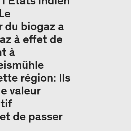
l'États indien
 Le
 du biogaz a
az à effet de
nt à
Reismühle
te région: Ils
de valeur
tif
 et de passer