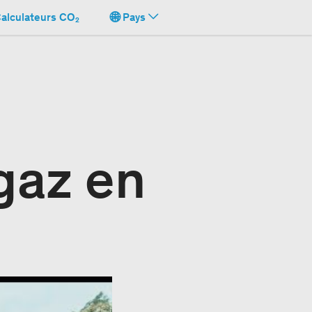
alculateurs CO₂
Pays
ogaz en