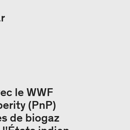
r
avec le WWF
perity (PnP)
es de biogaz