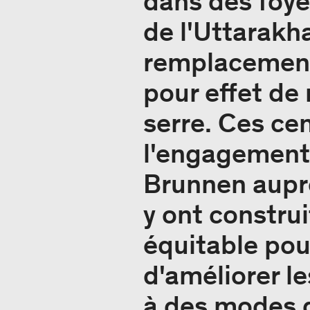
dans des foyer
de l'Uttarakh
remplacement 
pour effet de 
serre. Ces ce
l'engagement
Brunnen auprè
y ont constru
équitable pou
d'améliorer le
à des modes d