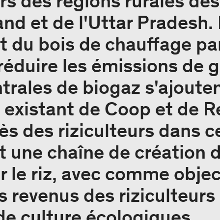
s des régions rurales des 
and et de l'Uttar Pradesh.
du bois de chauffage par
réduire les émissions de g
ntrales de biogaz s'ajoute
 existant de Coop et de 
s des riziculteurs dans cet
it une chaîne de création 
r le riz, avec comme objec
s revenus des riziculteurs
e culture écologiques.