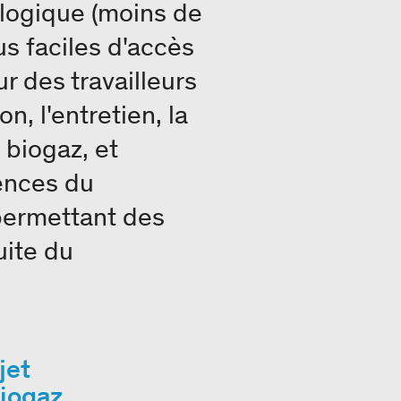
iologique (moins de
us faciles d'accès
ur des travailleurs
n, l'entretien, la
 biogaz, et
ences du
permettant des
uite du
jet
iogaz.