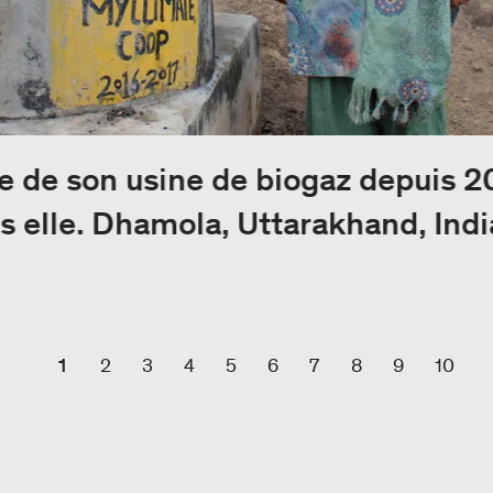
e de son usine de biogaz depuis 20
ns elle. Dhamola, Uttarakhand, Indi
1
2
3
4
5
6
7
8
9
10