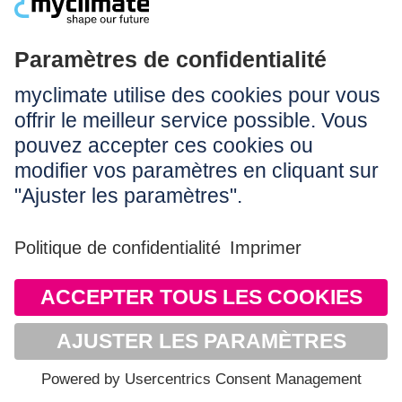
Les entreprises qui financent des projets de
protection climatique à grande échelle sont
deux fois plus rapides à décarboniser leur
propre entreprise que celles qui ne le font
pas. Graphique: Trove Research
L'
organisation indépendante d’observation du marché
«Ecosystem Marketplace»
parvient à une conclusion similaire
dans son étude également publiée en 2023: celle-ci
démontre que les entreprises faisant preuve d’un
engagement volontaire s’orientent plus rapidement vers la
protection du climat. Ainsi, les acheteurs-euses de certificats
d’émission volontaires sont par exemple plus susceptibles
d’avoir des objectifs de lutte contre le changement
climatique que celles et ceux qui ne le font pas, et leurs
objectifs sont plus ambitieux: