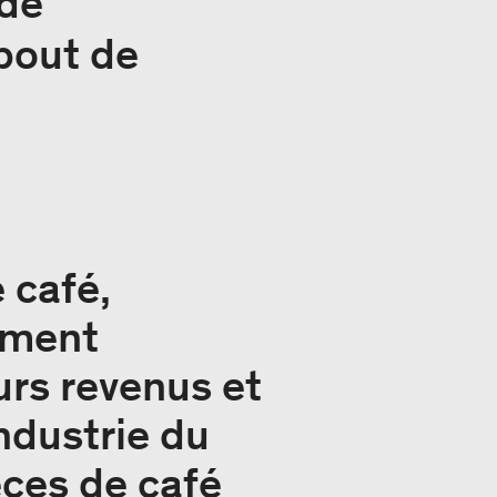
 de
 bout de
 café,
ement
urs revenus et
industrie du
èces de café