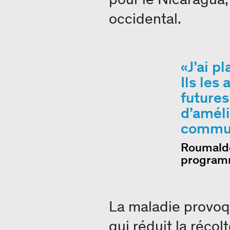
occidental.
J’ai p
Ils les
future
d’améli
commun
Roumaldo
progra
La maladie provoqu
qui réduit la réco