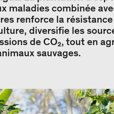
ux maladies combinée ave
res renforce la résistance
ture, diversifie les sourc
issions de CO₂, tout en ag
 animaux sauvages.