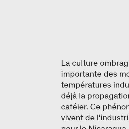
La culture ombrag
importante des mo
températures indui
déjà la propagatio
caféier. Ce phéno
vivent de l’indust
pour le Nicaragua