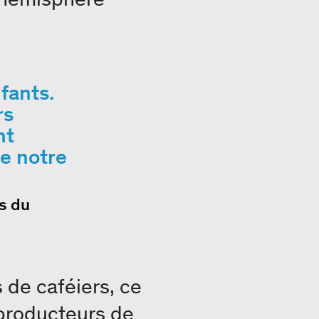
fants.
rs
nt
e notre
s du
 de caféiers, ce
 producteurs de