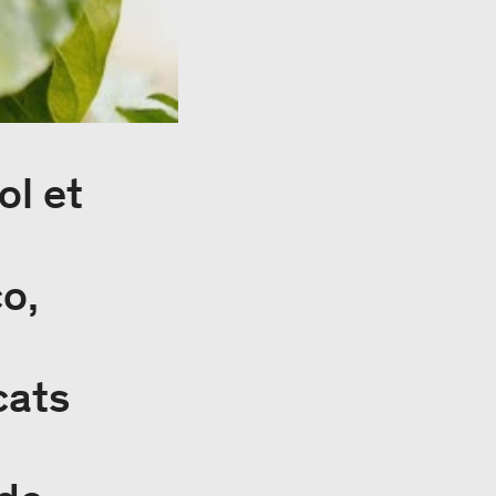
ol et
co,
cats