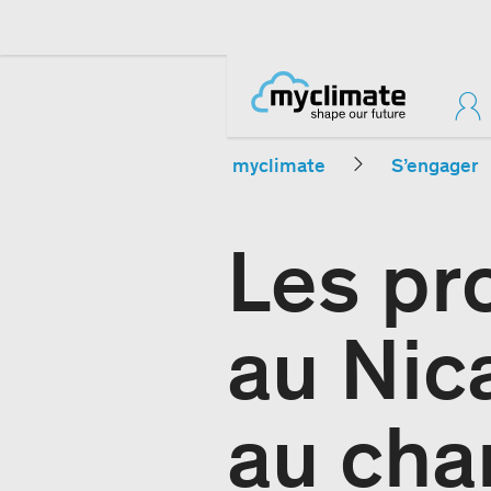
myclimate
S’engager
Les pr
au Nic
au ch