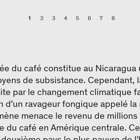
1
2
3
4
5
6
7
8
ée du café constitue au Nicaragua 
yens de subsistance. Cependant, l
te par le changement climatique fa
n d’un ravageur fongique appelé la 
mène menace le revenu de millions
rie du café en Amérique centrale. C
, deuxième pays le plus pauvre de 