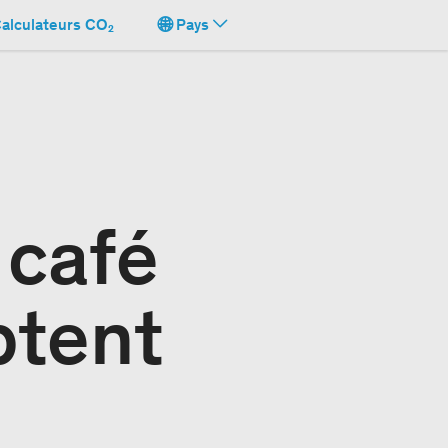
alculateurs CO₂
Pays
 café
ptent