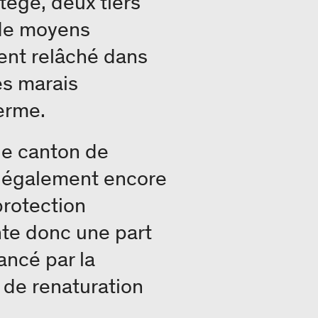
tège, deux tiers
 de moyens
ent relâché dans
es marais
erme.
le canton de
t également encore
protection
te donc une part
ancé par la
 de renaturation