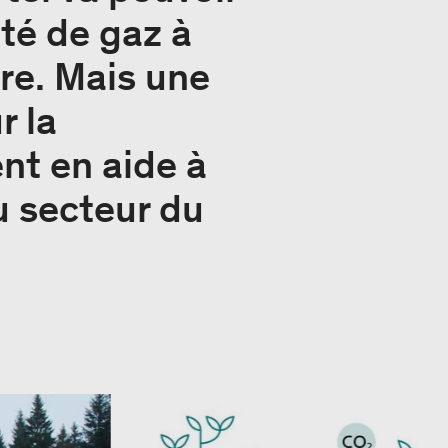
ité de gaz à
re. Mais une
r la
ent en aide à
u secteur du