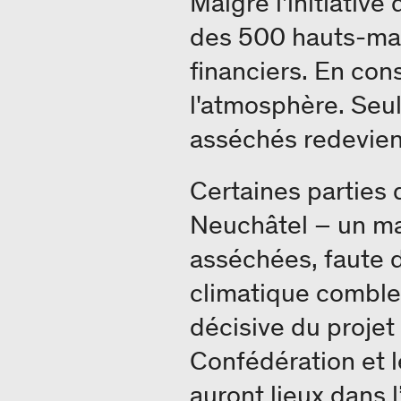
Malgré l'initiativ
des 500 hauts-mar
financiers. En co
l'atmosphère. Seul
asséchés redevien
Certaines parties
Neuchâtel – un ma
asséchées, faute d
climatique comble
décisive du projet 
Confédération et l
auront lieux dans 