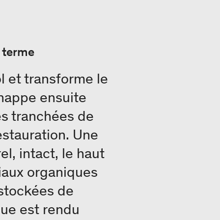
 terme
l et transforme le
chappe ensuite
es tranchées de
estauration. Une
l, intact, le haut
iaux organiques
 stockées de
que est rendu