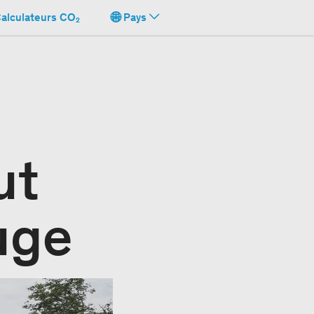
alculateurs CO₂
Pays
ut
uge