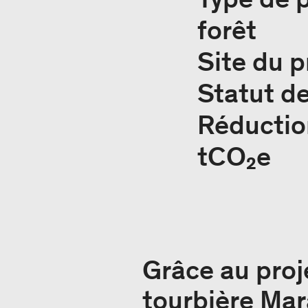
forêt
Site du p
Statut de
Réduction
tCO₂e
Grâce au proj
tourbière Mar