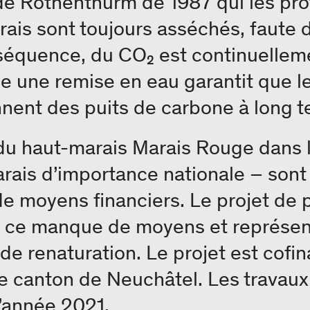
e de Rothenthurm de 1987 qui les pro
ais sont toujours asséchés, faute
nséquence, du CO₂ est continuellem
e une remise en eau garantit que l
nent des puits de carbone à long t
 du haut-marais Marais Rouge dans 
rais d’importance nationale – son
e moyens financiers. Le projet de 
 ce manque de moyens et représen
de renaturation. Le projet est cofin
e canton de Neuchâtel. Les travaux
l’année 2021.