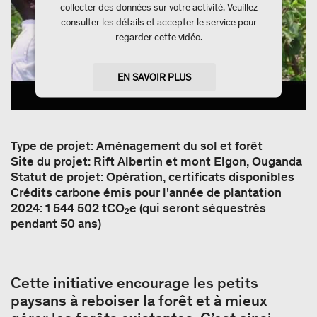
collecter des données sur votre activité. Veuillez
consulter les détails et accepter le service pour
regarder cette vidéo.
EN SAVOIR PLUS
ACCEPTER
powered by
Usercentrics Consent Management
Type de projet: Aménagement du sol et forêt
Platform
Site du projet: Rift Albertin et mont Elgon, Ouganda
Statut de projet: Opération, certificats disponibles
Crédits carbone émis pour l'année de plantation
2024: 1 544 502 tCO₂e (qui seront séquestrés
pendant 50 ans)
Cette initiative encourage les petits
paysans à reboiser la forêt et à mieux