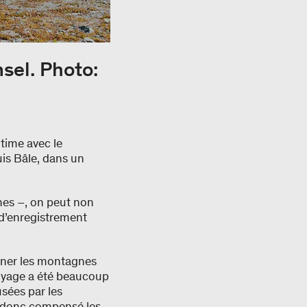
sel. Photo:
ntime avec le
uis Bâle, dans un
nes –, on peut non
 d’enregistrement
onner les montagnes
voyage a été beaucoup
sées par les
 a donc compensé les