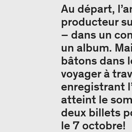
Au départ, l’a
producteur su
– dans un con
un album. Mai
bâtons dans le
voyager à tra
enregistrant 
atteint le so
deux billets 
le 7 octobre!