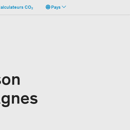
alculateurs CO₂
Pays
son
agnes