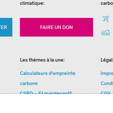
climatique:
carbo
TER
FAIRE UN DON
Les thèmes à la une:
Légal
Calculateurs d'empreinte
Impr
carbone
Condi
CSRD – Et maintenant?
CGV
Pourquoi des projects de
Prote