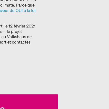
yclimate. Parce que
veur du OUI à la loi
rti le 12 février 2021
 – le projet
t au Volkshaus de
sort et contactés
e 