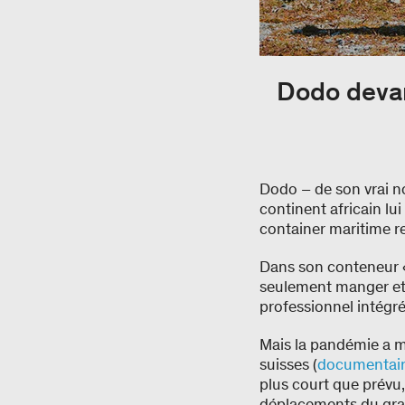
Dodo devan
Dodo – de son vrai no
continent africain lu
container maritime r
Dans son conteneur «
seulement manger et 
professionnel intégré
Mais la pandémie a mi
suisses (
documentaire 
plus court que prévu
déplacements du gran