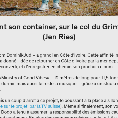
t son container, sur le col du Grim
(Jen Ries)
m Dominik Jud – a grandi en Côte d’Ivoire. Cette affinité i
i a donné l’idée de retourner en Côte d’Ivoire par la mer dep
econverti, et d’enregistrer en chemin son prochain album.
Ministry of Good Vibes» – 12 mètres de long pour 11,5 ton
dormir, mais aussi faire de la musique – grâce à un studio
.
s un coup d’arrêt à ce projet, le poussant à la place à sill
sur le projet, par la TV suisse
). Même si finalement, son 
, Dodo a tenu à assumer la responsabilité des émissions cau
d conteneur. En plus des panneaux solaires sur le toit, il