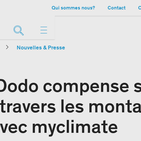
Qui sommes nous?
Contact
C
Nouvelles & Presse
e Dodo compense 
 travers les mont
avec myclimate