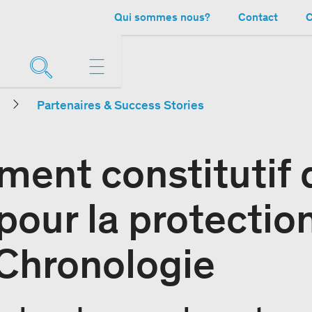
Qui sommes nous?
Contact
C
Partenaires & Success Stories
ment constitutif 
pour la protectio
 Chronologie