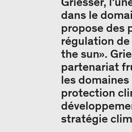
Griesser, l’u
dans le domai
propose des p
régulation de 
the sun». Grie
partenariat f
les domaines 
protection cl
développement
stratégie clim