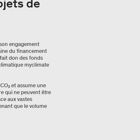
ojets de
r son engagement
maine du financement
 fait don des fonds
n climatique myclimate
de CO₂ et assume une
re qui ne peuvent être
âce aux vastes
prenant que le volume