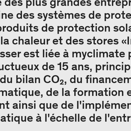
ne des plus grandes entrep
ne des systèmes de protec
roduits de protection sola
la chaleur et des stores «
sser est liée à myclimate 
ructueux de 15 ans, princ
du bilan CO₂, du financem
imatique, de la formation 
 ainsi que de l'implémen
atique à l'échelle de l'ent