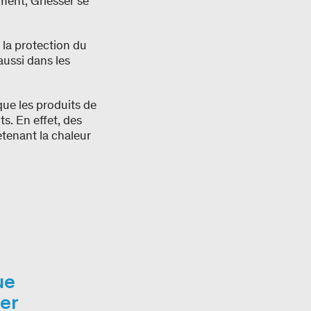
ment, Griesser se
 la protection du
aussi dans les
que les produits de
s. En effet, des
etenant la chaleur
ue
er