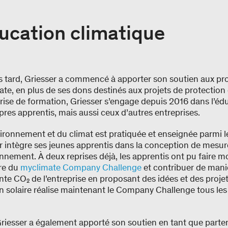
ducation climatique
 tard, Griesser a commencé à apporter son soutien aux pro
te, en plus de ses dons destinés aux projets de protection 
ise de formation, Griesser s’engage depuis 2016 dans l’édu
opres apprentis, mais aussi ceux d’autres entreprises.
vironnement et du climat est pratiquée et enseignée parmi l
er intègre ses jeunes apprentis dans la conception de mesu
onnement. À deux reprises déjà, les apprentis ont pu faire m
dre du
myclimate Company Challenge
et contribuer de maniè
nte CO₂ de l’entreprise en proposant des idées et des projet
n solaire réalise maintenant le Company Challenge tous les
Griesser a également apporté son soutien en tant que part