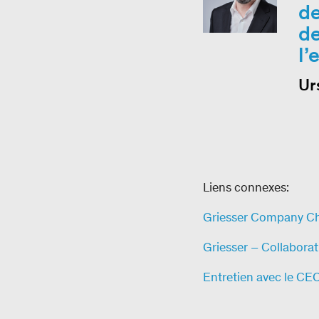
de
de
l’
Ur
Liens connexes:
Griesser Company Ch
Griesser – Collabora
Entretien avec le CEO