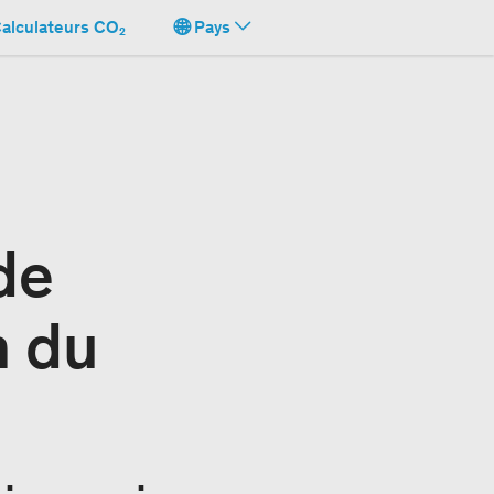
alculateurs CO₂
Pays
de
n du