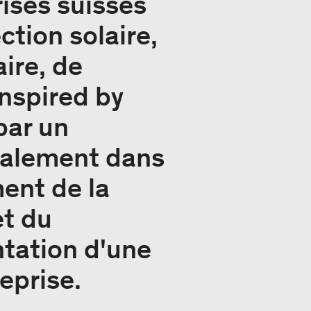
rises suisses
tion solaire,
ire, de
Inspired by
par un
ipalement dans
ent de la
et du
tation d'une
reprise.