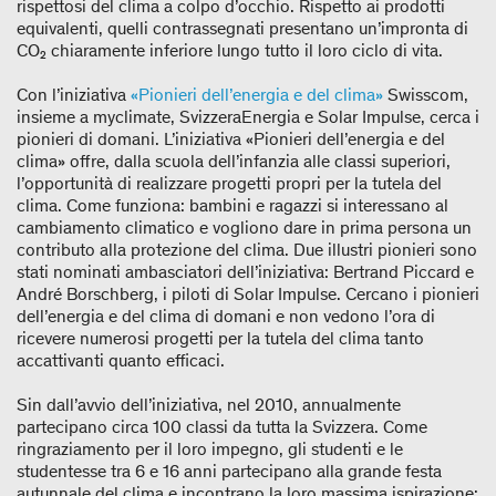
rispettosi del clima a colpo d’occhio. Rispetto ai prodotti
equivalenti, quelli contrassegnati presentano un’impronta di
CO₂ chiaramente inferiore lungo tutto il loro ciclo di vita.
Con l’iniziativa
«Pionieri dell’energia e del clima»
Swisscom,
insieme a myclimate, SvizzeraEnergia e Solar Impulse, cerca i
pionieri di domani. L’iniziativa «Pionieri dell’energia e del
clima» offre, dalla scuola dell’infanzia alle classi superiori,
l’opportunità di realizzare progetti propri per la tutela del
clima. Come funziona: bambini e ragazzi si interessano al
cambiamento climatico e vogliono dare in prima persona un
contributo alla protezione del clima. Due illustri pionieri sono
stati nominati ambasciatori dell’iniziativa: Bertrand Piccard e
André Borschberg, i piloti di Solar Impulse. Cercano i pionieri
dell’energia e del clima di domani e non vedono l’ora di
ricevere numerosi progetti per la tutela del clima tanto
accattivanti quanto efficaci.
Sin dall’avvio dell’iniziativa, nel 2010, annualmente
partecipano circa 100 classi da tutta la Svizzera. Come
ringraziamento per il loro impegno, gli studenti e le
studentesse tra 6 e 16 anni partecipano alla grande festa
autunnale del clima e incontrano la loro massima ispirazione: