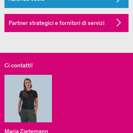
Partner strategici e fornitori di servizi
Ci contatti!
Maria Zietemann