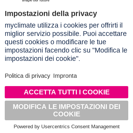
Legale:
Colophon
Avvertenza
CG
Protezione dei dati
Accessibilità