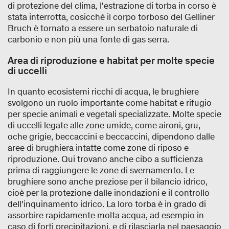
di protezione del clima, l'estrazione di torba in corso è
stata interrotta, cosicché il corpo torboso del Gelliner
Bruch è tornato a essere un serbatoio naturale di
carbonio e non più una fonte di gas serra.
Area di riproduzione e habitat per molte specie
di uccelli
In quanto ecosistemi ricchi di acqua, le brughiere
svolgono un ruolo importante come habitat e rifugio
per specie animali e vegetali specializzate. Molte specie
di uccelli legate alle zone umide, come aironi, gru,
oche grigie, beccaccini e beccaccini, dipendono dalle
aree di brughiera intatte come zone di riposo e
riproduzione. Qui trovano anche cibo a sufficienza
prima di raggiungere le zone di svernamento. Le
brughiere sono anche preziose per il bilancio idrico,
cioè per la protezione dalle inondazioni e il controllo
dell'inquinamento idrico. La loro torba è in grado di
assorbire rapidamente molta acqua, ad esempio in
caso di forti precipitazioni, e di rilasciarla nel paesaggio