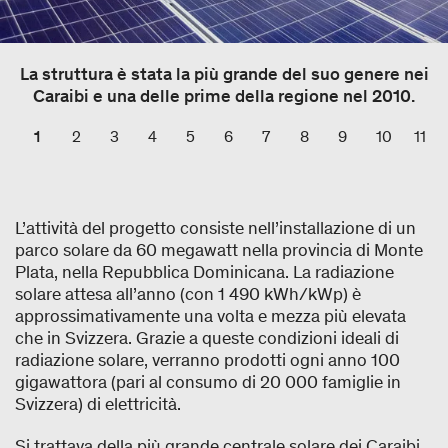
La struttura è stata la più grande del suo genere nei
Caraibi e una delle prime della regione nel 2010.
1
2
3
4
5
6
7
8
9
10
11
L’attività del progetto consiste nell’installazione di un
parco solare da 60 megawatt nella provincia di Monte
Plata, nella Repubblica Dominicana. La radiazione
solare attesa all’anno (con 1 490 kWh/kWp) è
approssimativamente una volta e mezza più elevata
che in Svizzera. Grazie a queste condizioni ideali di
radiazione solare, verranno prodotti ogni anno 100
gigawattora (pari al consumo di 20 000 famiglie in
Svizzera) di elettricità.
Si trattava della più grande centrale solare dei Caraibi