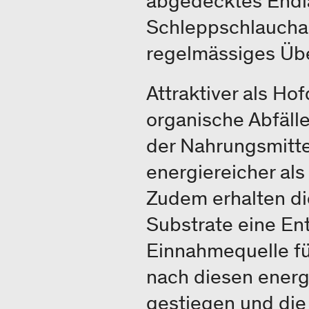
abgedecktes Endla
Schleppschlauchau
regelmässiges Übe
Attraktiver als Ho
organische Abfäll
der Nahrungsmitte
energiereicher al
Zudem erhalten di
Substrate eine En
Einnahmequelle für
nach diesen energ
gestiegen und die