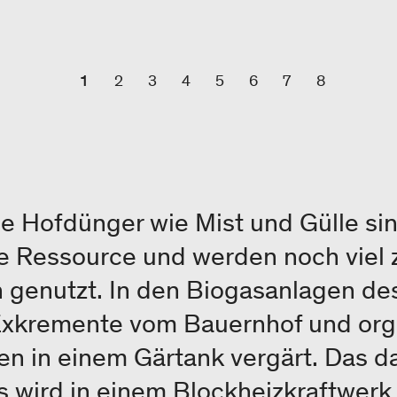
1
2
3
4
5
6
7
8
he Hofdünger wie Mist und Gülle sin
e Ressource und werden noch viel z
 genutzt. In den Biogasanlagen de
Exkremente vom Bauernhof und org
en in einem Gärtank vergärt. Das d
wird in einem Blockheizkraftwerk