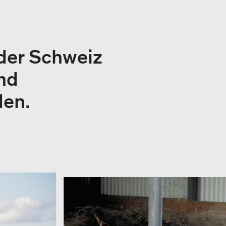
 der Schweiz
nd
den.