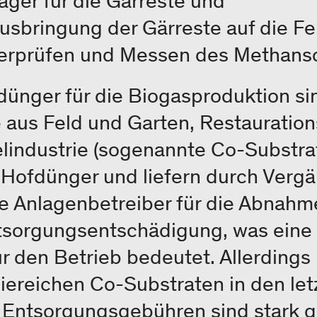
ger für die Gärreste und
sbringung der Gärreste auf die Fe
rprüfen und Messen des Methansch
fdünger für die Biogasproduktion s
e aus Feld und Garten, Restauratio
lindustrie (sogenannte Co-Substrat
s Hofdünger und liefern durch Verg
e Anlagenbetreiber für die Abnahm
tsorgungsentschädigung, was eine 
 den Betrieb bedeutet. Allerdings 
iereichen Co-Substraten in den le
 Entsorgungsgebühren sind stark 