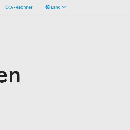
CO₂-Rechner
Land
en