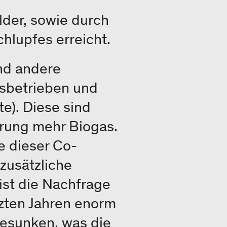
lder, sowie durch
lupfes erreicht.
ind andere
nsbetrieben und
e). Diese sind
ärung mehr Biogas.
e dieser Co-
zusätzliche
ist die Nachfrage
tzten Jahren enorm
gesunken, was die