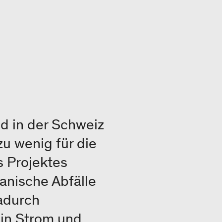
d in der Schweiz
u wenig für die
s Projektes
anische Abfälle
adurch
 in Strom und