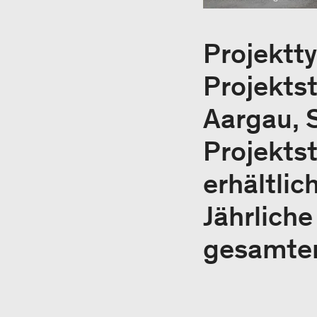
Projektt
Projekts
Aargau, 
Projektst
erhältlic
Jährlich
gesamten