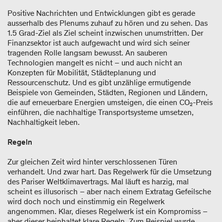
Positive Nachrichten und Entwicklungen gibt es gerade
ausserhalb des Plenums zuhauf zu hören und zu sehen. Das
1.5 Grad-Ziel als Ziel scheint inzwischen unumstritten. Der
Finanzsektor ist auch aufgewacht und wird sich seiner
tragenden Rolle langsam bewusst. An sauberen
Technologien mangelt es nicht – und auch nicht an
Konzepten für Mobilität, Städteplanung und
Ressourcenschutz. Und es gibt unzählige ermutigende
Beispiele von Gemeinden, Städten, Regionen und Ländern,
die auf erneuerbare Energien umsteigen, die einen CO₂-Preis
einführen, die nachhaltige Transportsysteme umsetzen,
Nachhaltigkeit leben.
Regeln
Zur gleichen Zeit wird hinter verschlossenen Türen
verhandelt. Und zwar hart. Das Regelwerk für die Umsetzung
des Pariser Weltklimavertrags. Mal läuft es harzig, mal
scheint es illusorisch – aber nach einem Extratag Gefeilsche
wird doch noch und einstimmig ein Regelwerk
angenommen. Klar, dieses Regelwerk ist ein Kompromiss –
aber dieser beinhaltet klare Regeln. Zum Beispiel wurde