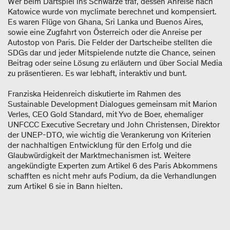
Wer beim Dartspiel ins Schwarze traf, dessen Anreise nach
Katowice wurde von myclimate berechnet und kompensiert.
Es waren Flüge von Ghana, Sri Lanka und Buenos Aires,
sowie eine Zugfahrt von Österreich oder die Anreise per
Autostop von Paris. Die Felder der Dartscheibe stellten die
SDGs dar und jeder Mitspielende nutzte die Chance, seinen
Beitrag oder seine Lösung zu erläutern und über Social Media
zu präsentieren. Es war lebhaft, interaktiv und bunt.
Franziska Heidenreich diskutierte im Rahmen des
Sustainable Development Dialogues gemeinsam mit Marion
Verles, CEO Gold Standard, mit Yvo de Boer, ehemaliger
UNFCCC Executive Secretary und John Christensen, Direktor
der UNEP-DTO, wie wichtig die Verankerung von Kriterien
der nachhaltigen Entwicklung für den Erfolg und die
Glaubwürdigkeit der Marktmechanismen ist. Weitere
angekündigte Experten zum Artikel 6 des Paris Abkommens
schafften es nicht mehr aufs Podium, da die Verhandlungen
zum Artikel 6 sie in Bann hielten.