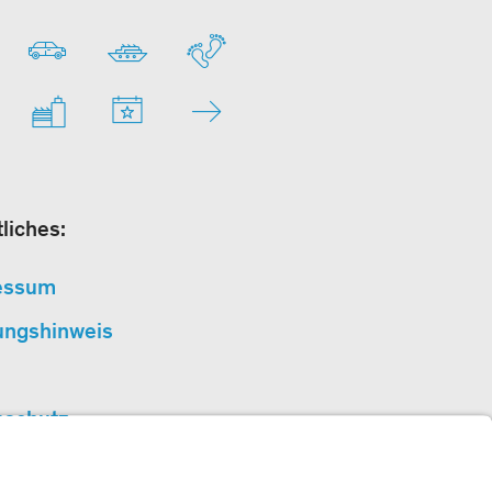
liches:
essum
ungshinweis
nschutz
erefreiheit