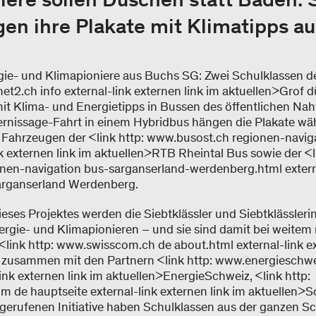
en ihre Plakate mit Klimatipps a
gie- und Klimapioniere aus Buchs SG: Zwei Schulklassen de
t2.ch info external-link externen link im aktuellen>Grof dü
mit Klima- und Energietipps in Bussen des öffentlichen Nah
ernissage-Fahrt in einem Hybridbus hängen die Plakate w
n Fahrzeugen der <link http: www.busost.ch regionen-naviga
k externen link im aktuellen>RTB Rheintal Bus sowie der <l
en-navigation bus-sarganserland-werdenberg.html externa
arganserland Werdenberg.
eses Projektes werden die Siebtklässler und Siebtklässleri
rgie- und Klimapionieren – und sie sind damit bei weitem n
link http: www.swisscom.ch de about.html external-link ex
zusammen mit den Partnern <link http: www.energieschwe
ink externen link im aktuellen>EnergieSchweiz, <link http:
 de hauptseite external-link externen link im aktuellen>S
gerufenen Initiative haben Schulklassen aus der ganzen Sc