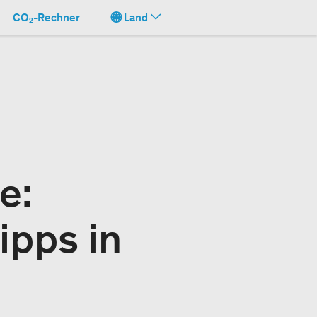
CO₂-Rechner
Land
e:
ipps in