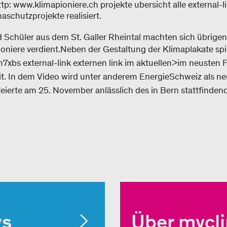
tp: www.klimapioniere.ch projekte ubersicht alle external-l
aschutzprojekte realisiert.
 Schüler aus dem St. Galler Rheintal machten sich übrigen
oniere verdient.
Neben der Gestaltung der Klimaplakate spie
m7xbs external-link externen link im aktuellen>im neusten 
t. In dem Video wird unter anderem EnergieSchweiz als ne
 feierte am 25. November anlässlich des in Bern stattfinde
ws
Über mycl