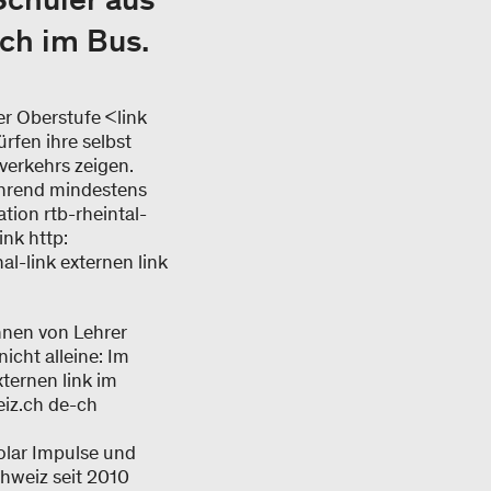
uch im Bus.
r Oberstufe <link
rfen ihre selbst
verkehrs zeigen.
ährend mindestens
tion rtb-rheintal-
ink http:
l-link externen link
nnen von Lehrer
icht alleine: Im
ternen link im
iz.ch de-ch
olar Impulse und
hweiz seit 2010