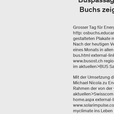
Buchs zeig
Grosser Tag für Ener
http: osbuchs.educane
gestalteten Plakate 
Nach der heutigen V
eines Monats in alle
bus.html external-lin
www.busost.ch region
im aktuellen>BUS S
Mit der Umsetzung di
Michael Nicola zu Ene
Rahmen der von der <
aktuellen>Swisscom 
home.aspx external-l
www.solarimpulse.com
myclimate ins Leben 