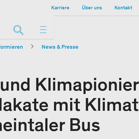
Karriere
Über uns
Kontakt
formieren
News & Presse
 und Klimapionier
lakate mit Klimat
eintaler Bus