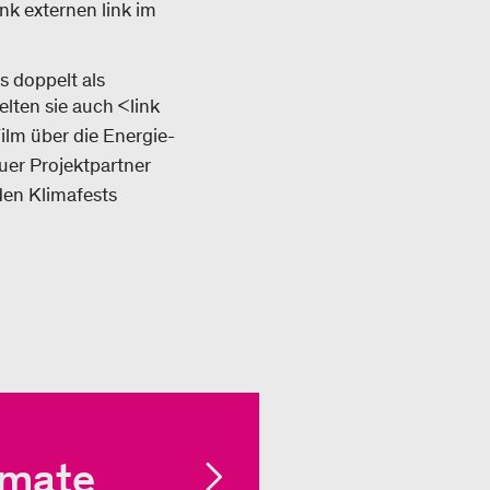
ink externen link im
s doppelt als
lten sie auch <link
Film über die Energie-
uer Projektpartner
nden Klimafests
imate