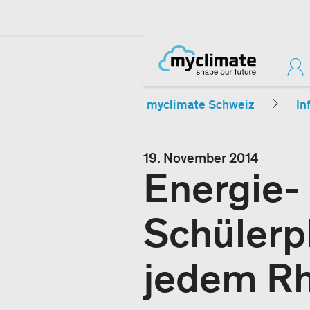
myclimate Schweiz
In
19. November 2014
Energie-
Schülerp
jedem Rh