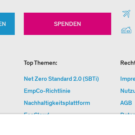
EN
SPENDEN
Top Themen:
Recht
Net Zero Standard 2.0 (SBTi)
Impr
EmpCo-Richtlinie
Nutz
Nachhaltigkeitsplattform
AGB
EcoCloud
Date
CSRD – Was jetzt zu tun ist
Barri