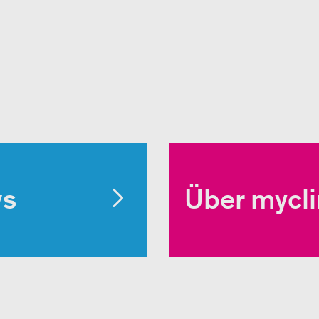
ws
Über mycl