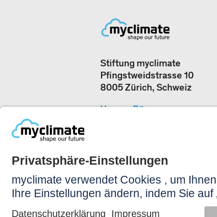
Stiftung myclimate
Pfingstweidstrasse 10
8005 Zürich, Schweiz
Unsere Büros
+41 44 500 43 50
JETZT KONTAKTIERE