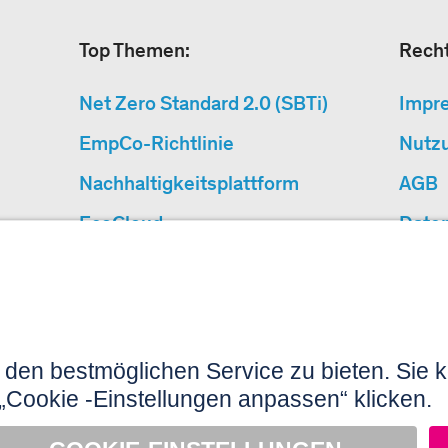
Top Themen:
Recht
Net Zero Standard 2.0 (SBTi)
Impr
EmpCo-Richtlinie
Nutz
Nachhaltigkeitsplattform
AGB
EcoCloud
Date
CSRD – Was jetzt zu tun ist
Barri
Warum Klimaschutzprojekte?
«Cause We Care»
Seitenübersicht
N