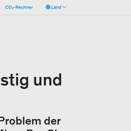
CO₂-Rechner
Land
stig und
 Problem der