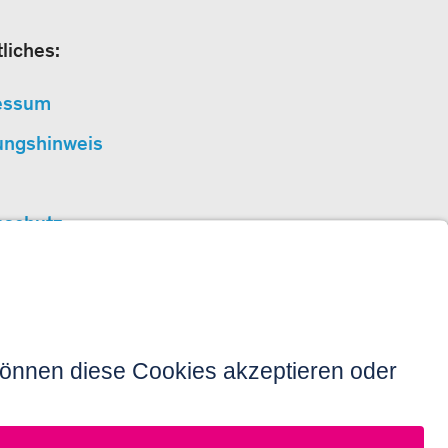
liches:
essum
ungshinweis
nschutz
erefreiheit