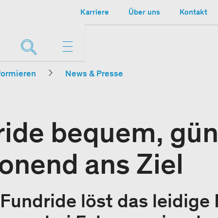
Karriere
Über uns
Kontakt
formieren
News & Presse
ride bequem, gün
onend ans Ziel
Fundride löst das leidige