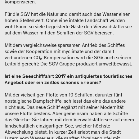
kompensieren.
Für die SGV hat die Natur und damit auch das Wasser einen
hohen Stellenwert. Ohne eine intakte Landschaft würden
wohl kaum so viele begeisterte Gäste den Vierwaldstättersee
auf dem Wasser mit den Schiffen der SGV bereisen.
Mit dem vergleichsweise sparsamen Antrieb des Schiffes
sowie der Kooperation mit myclimate und der damit
verbundenen CO₂-Kompensation wird die SGV auch seinem
Leitbild gerecht: Die SGV Gruppe produziert umweltbewusst.
Ist eine Seeschifffahrt 2017 ein antiquiertes touristisches
Angebot oder ein zeitlos schönes Erlebnis?
Mit der vielseitigen Flotte von 19 Schiffen, darunter fünf
nostalgische Dampfschiffe, schliesst das eine das andere
nicht aus. Das neue Schiff ergänzt mit seiner Modernität
unsere Flotte bestens. Aber gemeinsam haben alle Schiffe
das Gleiche: Sie fahren mit dem Vierwaldstättersee auf einem
landschaftlich einzigartigen See, welcher höchste
Abwechslung bietet. In kurzer Zeit erlebt man die Stadt
Luzern vom Wasser aus, die sanften Voralpengipfel mit