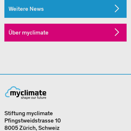
Weitere News
Über myclimate
Stiftung myclimate
Pfingstweidstrasse 10
8005 Zürich, Schweiz