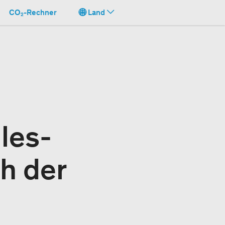
CO₂-Rechner
Land
les-
h der