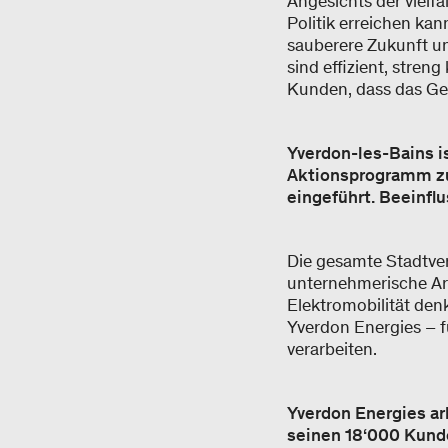
Angesichts der vielfä
Politik erreichen ka
sauberere Zukunft u
sind effizient, stren
Kunden, dass das Gel
Yverdon-les-Bains i
Aktionsprogramm zu
eingeführt. Beeinfl
Die gesamte Stadtver
unternehmerische Arb
Elektromobilität denk
Yverdon Energies – f
verarbeiten.
Yverdon Energies ar
seinen 18‘000 Kunde