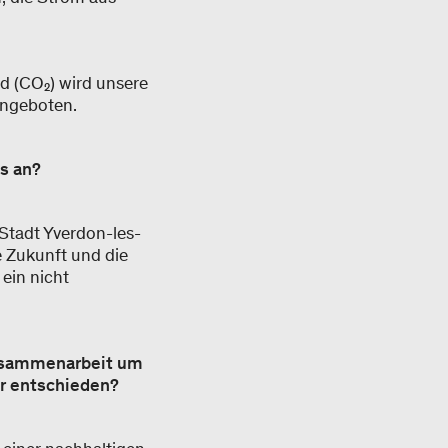
d (CO₂) wird unsere
angeboten.
s an?
 Stadt Yverdon-les-
e Zukunft und die
 ein nicht
Zusammenarbeit um
er entschieden?