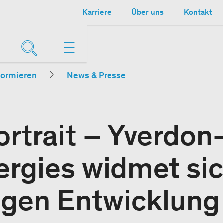
Karriere
Über uns
Kontakt
formieren
News & Presse
rtrait – Yverdon-
ergies widmet sic
igen Entwicklung