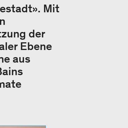
estadt». Mit
in
zung der
aler Ebene
me aus
Bains
mate