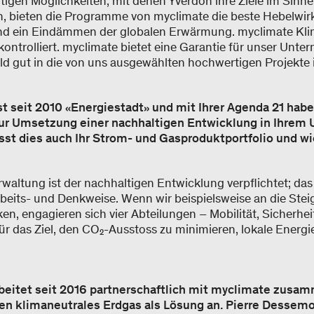
ltigen Möglichkeiten, mit denen Yverdon ihre Ziele im Sinn
nn, bieten die Programme von myclimate die beste Hebelwir
nd ein Eindämmen der globalen Erwärmung. myclimate Kli
g kontrolliert. myclimate bietet eine Garantie für unser Un
d gut in die von uns ausgewählten hochwertigen Projekte in
st seit 2010 «Energiestadt» und mit Ihrer Agenda 21 habe
r Umsetzung einer nachhaltigen Entwicklung in Ihrem
usst dies auch Ihr Strom- und Gasproduktportfolio und w
waltung ist der nachhaltigen Entwicklung verpflichtet; das 
eits- und Denkweise. Wenn wir beispielsweise an die Stei
en, engagieren sich vier Abteilungen – Mobilität, Sicherhe
ür das Ziel, den CO₂-Ausstoss zu minimieren, lokale Energi
beitet seit 2016 partnerschaftlich mit myclimate zusa
n klimaneutrales Erdgas als Lösung an. Pierre Dessemo