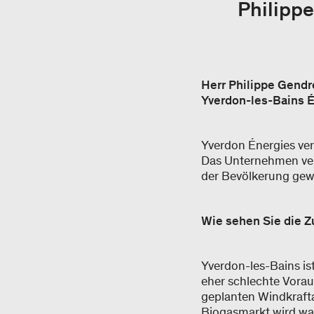
Philipp
Herr Philippe Gendr
Yverdon-les-Bains 
Yverdon Énergies ve
Das Unternehmen verf
der Bevölkerung gewä
Wie sehen Sie die 
Yverdon-les-Bains ist
eher schlechte Vora
geplanten Windkrafta
Biogasmarkt wird wa