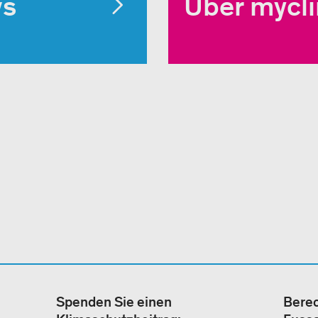
ws
Über mycl
Spenden Sie einen
Berec