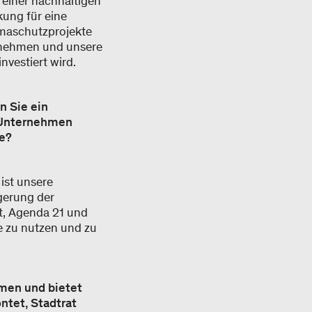
e einer nachhaltigen
kung für eine
maschutzprojekte
ternehmen und unsere
vestiert wird.
n Sie ein
 Unternehmen
ie?
ist unsere
gerung der
it, Agenda 21 und
e zu nutzen und zu
mmen und bietet
ntet, Stadtrat