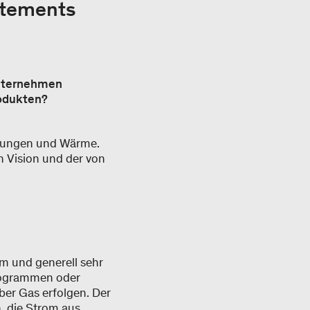
rtements
unternehmen
rodukten?
itungen und Wärme.
n Vision und der von
mm und generell sehr
programmen oder
er Gas erfolgen. Der
 die Strom aus