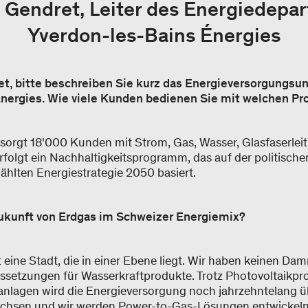
e Gendret, Leiter des Energiedepa
Yverdon-les-Bains Énergies
et, bitte beschreiben Sie kurz das Energieversorgungs
Énergies. Wie viele Kunden bedienen Sie mit welchen P
rsorgt 18'000 Kunden mit Strom, Gas, Wasser, Glasfaserle
olgt ein Nachhaltigkeitsprogramm, das auf der politische
hlten Energiestrategie 2050 basiert.
Zukunft von Erdgas im Schweizer Energiemix?
 eine Stadt, die in einer Ebene liegt. Wir haben keinen Da
ussetzungen für Wasserkraftprodukte. Trotz Photovoltaik
nlagen wird die Energieversorgung noch jahrzehntelang üb
chsen und wir werden Power-to-Gas-Lösungen entwickeln,