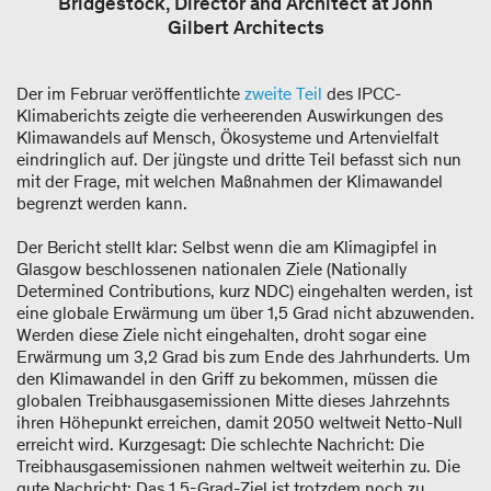
Bridgestock, Director and Architect at John
Gilbert Architects
Der im Februar veröffentlichte
zweite Teil
des IPCC-
Klimaberichts zeigte die verheerenden Auswirkungen des
Klimawandels auf Mensch, Ökosysteme und Artenvielfalt
eindringlich auf. Der jüngste und dritte Teil befasst sich nun
mit der Frage, mit welchen Maßnahmen der Klimawandel
begrenzt werden kann.
Der Bericht stellt klar: Selbst wenn die am Klimagipfel in
Glasgow beschlossenen nationalen Ziele (Nationally
Determined Contributions, kurz NDC) eingehalten werden, ist
eine globale Erwärmung um über 1,5 Grad nicht abzuwenden.
Werden diese Ziele nicht eingehalten, droht sogar eine
Erwärmung um 3,2 Grad bis zum Ende des Jahrhunderts. Um
den Klimawandel in den Griff zu bekommen, müssen die
globalen Treibhausgasemissionen Mitte dieses Jahrzehnts
ihren Höhepunkt erreichen, damit 2050 weltweit Netto-Null
erreicht wird. Kurzgesagt: Die schlechte Nachricht: Die
Treibhausgasemissionen nahmen weltweit weiterhin zu. Die
gute Nachricht: Das 1,5-Grad-Ziel ist trotzdem noch zu