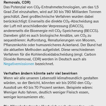
Removals, CDR)
Das Potenzial von CO₂-Entnahmetechnologien, um das 1,5
Grad Ziel einzuhalten, wird auf 30 bis 780 Milliarden Tonnen
geschätzt. Zwei großtechnische Verfahren wurden dabei
berücksichtigt: Einerseits die direkte CO₂-Abscheidung aus
der Luft mit anschließender Verpressung (DACCS),
andererseits die Bioenergie mit CO₂-Speicherung (BECCS).
Daneben gibt es auch biologische Ansätze, um CO₂ zu
sequestrieren: Aufforstung, Renaturierungen von Mooren,
Pflanzenkohle oder humusreicheres Ackerland. Der Bund hat
die aktuellen Methoden aufgelistet. Diese verschiedenen
Verfahren für die Kohlendioxidabscheidung (engl. Carbon
Dioxide Removal, CDR) werden in Deutsch auch als
Negativemissionen
bezeichnet.
Verhalten ändern könnte sehr viel bewirken
Wenn wir alle unseren Lebensstil klimafreundlich gestalten
würden, so der Bericht, könnten wir bis 2050 den CO₂-
Ausstoß um 40 bis 70 Prozent senken. Beispiele wären:
Weniger Auto fahren, deutlich weniger Fleisch essen,
weniger konsumieren etc.