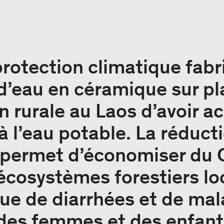
protection climatique fab
 d’eau en céramique sur p
n rurale au Laos d’avoir a
à l’eau potable. La réduct
permet d’économiser du 
 écosystèmes forestiers lo
sque de diarrhées et de ma
 des femmes et des enfant