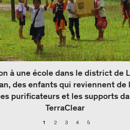
ison à une école dans le district de
an, des enfants qui reviennent de 
les purificateurs et les supports da
TerraClear
1
2
3
4
5