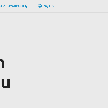
alculateurs CO₂
Pays
n
au