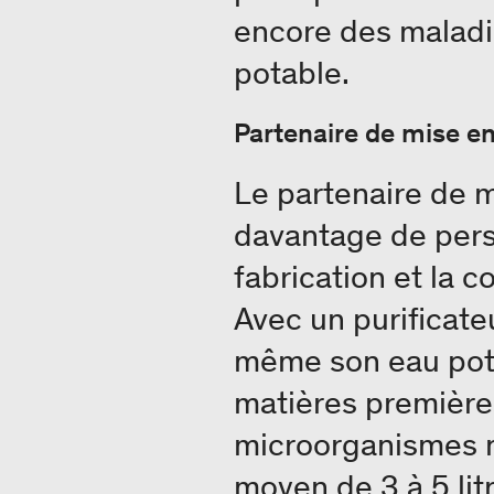
encore des maladie
potable.
Partenaire de mise e
Le partenaire de 
davantage de perso
fabrication et la 
Avec un purificate
même son eau pota
matières premières.
microorganismes n
moyen de 3 à 5 lit