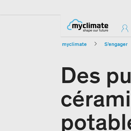
myclimate
S’engager
Des pu
cérami
potabl