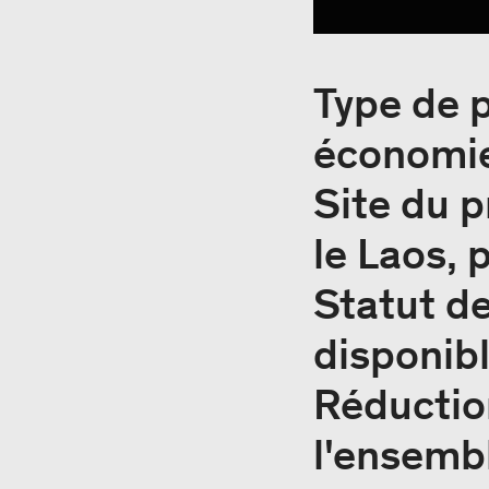
Type de p
économi
Site du p
le Laos, 
Statut de
disponib
Réductio
l'ensembl