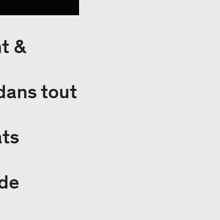
t &
dans tout
ats
 de