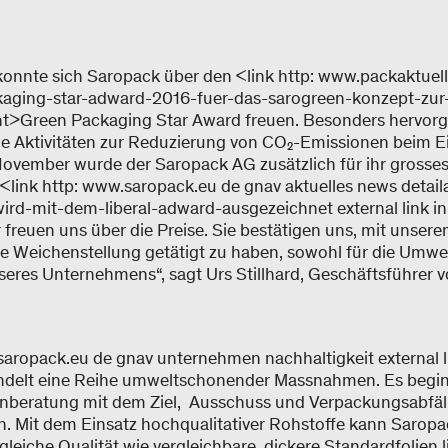
onnte sich Saropack über den <link http: www.packaktuel
aging-star-adward-2016-fuer-das-sarogreen-konzept-zur
rent>Green Packaging Star Award freuen. Besonders hervor
e Aktivitäten zur Reduzierung von CO₂-Emissionen beim E
November wurde der Saropack AG zusätzlich für ihr gross
<link http: www.saropack.eu de gnav aktuelles news detaila
rd-mit-dem-liberal-adward-ausgezeichnet external link in
r freuen uns über die Preise. Sie bestätigen uns, mit un
ge Weichenstellung getätigt zu haben, sowohl für die Umwelt
nseres Unternehmens“, sagt Urs Stillhard, Geschäftsführer
saropack.eu de gnav unternehmen nachhaltigkeit external l
delt eine Reihe umweltschonender Massnahmen. Es beginn
nberatung mit dem Ziel, Ausschuss und Verpackungsabfäll
. Mit dem Einsatz hochqualitativer Rohstoffe kann Saropa
gleiche Qualität wie vergleichbare, dickere Standardfolien