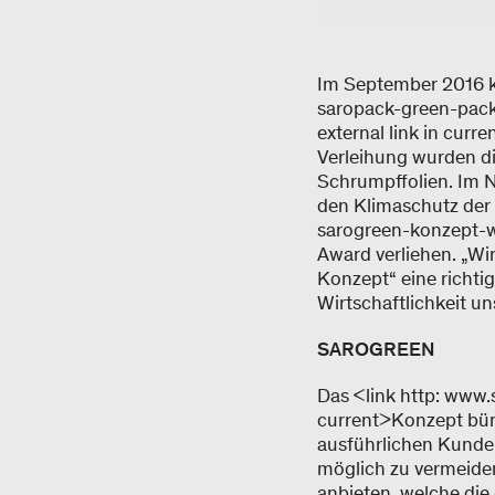
Im September 2016 k
saropack-green-pack
external link in cur
Verleihung wurden di
Schrumpffolien. Im 
den Klimaschutz der 
sarogreen-konzept-wi
Award verliehen. „Wi
Konzept“ eine richti
Wirtschaftlichkeit u
SAROGREEN
Das <link http: www.
current>Konzept bün
ausführlichen Kunde
möglich zu vermeiden
anbieten, welche die 