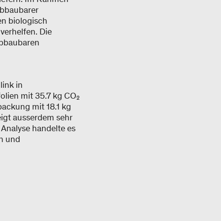
abbaubarer
en biologisch
verhelfen. Die
abbaubaren
ink in
lien mit 35.7 kg CO₂
ackung mit 18.1 kg
eigt ausserdem sehr
 Analyse handelte es
n und