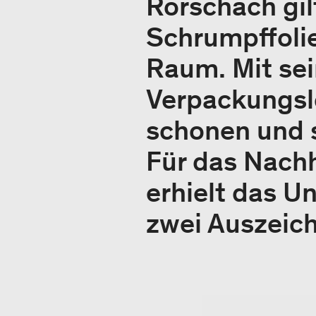
Rorschach gil
Schrumpffolie
Raum. Mit se
Verpackungsl
schonen und s
Für das Nach
erhielt das U
zwei Auszeic