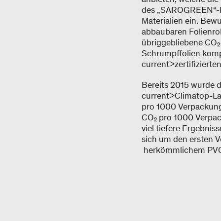
des „SAROGREEN“-Kon
Materialien ein. Bew
abbaubaren Folienroh
übriggebliebene CO₂-
Schrumpffolien kompen
current>zertifizierte
Bereits 2015 wurde 
current>Climatop-La
pro 1000 Verpackung
CO₂ pro 1000 Verpack
viel tiefere Ergebni
sich um den ersten 
herkömmlichem PVC