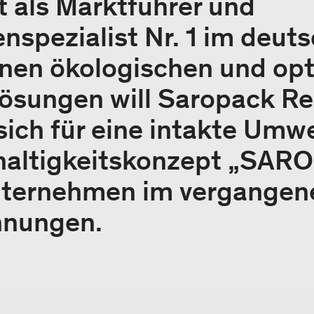
t als Marktführer und
nspezialist Nr. 1 im deut
inen ökologischen und opt
ösungen will Saropack R
ich für eine intakte Umwe
haltigkeitskonzept „SA
nternehmen im vergangene
hnungen.