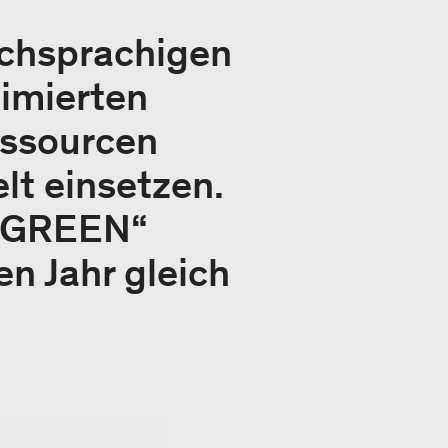
schsprachigen
imierten
essourcen
lt einsetzen.
ROGREEN“
n Jahr gleich