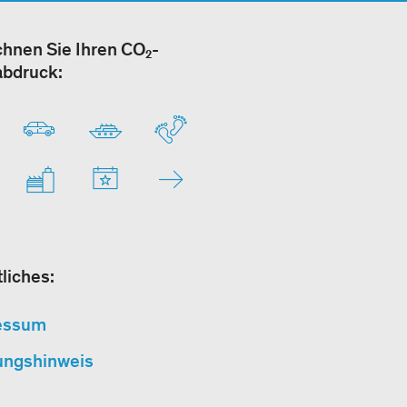
hnen Sie Ihren CO₂-
abdruck:
liches:
essum
ungshinweis