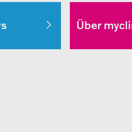
ws
Über mycl