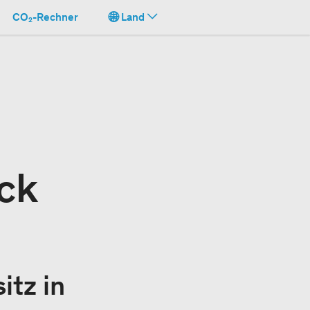
CO₂-Rechner
Land
ck
tz in