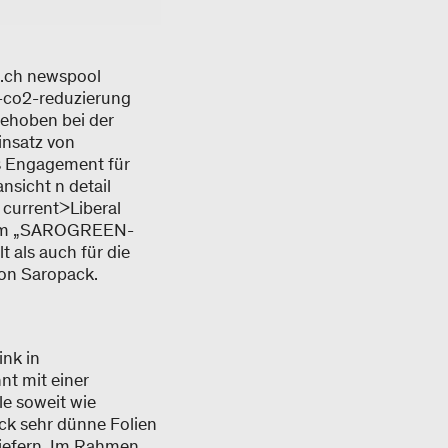
l.ch newspool
-co2-reduzierung
gehoben bei der
insatz von
es Engagement für
nsicht n detail
 current>Liberal
serem „SAROGREEN-
 als auch für die
 von Saropack.
ink in
t mit einer
e soweit wie
ck sehr dünne Folien
 liefern. Im Rahmen