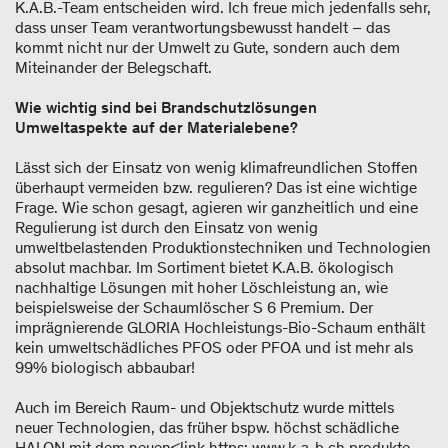
K.A.B.-Team entscheiden wird. Ich freue mich jedenfalls sehr,
dass unser Team verantwortungsbewusst handelt – das
kommt nicht nur der Umwelt zu Gute, sondern auch dem
Miteinander der Belegschaft.
Wie wichtig sind bei Brandschutzlösungen
Umweltaspekte auf der Materialebene?
Lässt sich der Einsatz von wenig klimafreundlichen Stoffen
überhaupt vermeiden bzw. regulieren? Das ist eine wichtige
Frage. Wie schon gesagt, agieren wir ganzheitlich und eine
Regulierung ist durch den Einsatz von wenig
umweltbelastenden Produktionstechniken und Technologien
absolut machbar. Im Sortiment bietet K.A.B. ökologisch
nachhaltige Lösungen mit hoher Löschleistung an, wie
beispielsweise der Schaumlöscher S 6 Premium. Der
imprägnierende GLORIA Hochleistungs-Bio-Schaum enthält
kein umweltschädliches PFOS oder PFOA und ist mehr als
99% biologisch abbaubar!
Auch im Bereich Raum- und Objektschutz wurde mittels
neuer Technologien, das früher bspw. höchst schädliche
HALON mit dem neuen<link https: www.k-a-b.ch produkte