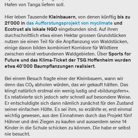
Hafen von Tanga liefern soll.
Hier leben Tausende
Kleinbauern
, von denen künftig
bis zu
21’000 in
das Aufforstungsprojekt von myclimate
und
Ecotrust als lokale NGO
eingebunden sind. Auf ihren
durchschnittlich etwa einen Hektar grossen Grundstücken
nutzen sie einen Teil für die Anpflanzung von Waldstücken,
einige davon bilden kombiniert Korridore für Wildtiere
zwischen einst verbundenen Waldgebieten. Über
Sports for
Future und das Klima-Ticket der TSG Hoffenheim wurden
etwa 40’000 Baumpflanzungen realisiert
.
Bei einem Besuch fragte einer der Kleinbauern, wann wir
denn das CO₂ abholen würden, das wir gekauft hätten. Das
klingt natürlich erstmal ein wenig lustig und «bildungsfern».
Es relativierte sich jedoch sehr schnell auf besondere Weise.
Er entschuldigte sich dann nämlich zunächst für den Zustand
seiner einfachen Hütte. Es sei ihm, so erzählte er, erst einmal
wichtig gewesen, aus den Einnahmen durch das Projekt fünf
Hühner und drei Ziegen zu kaufen und ausserdem seine 14
Kinder in die Schule schicken zu können. Die habe er selbst
nie besucht.