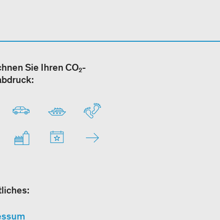
hnen Sie Ihren CO₂-
abdruck:
liches:
essum