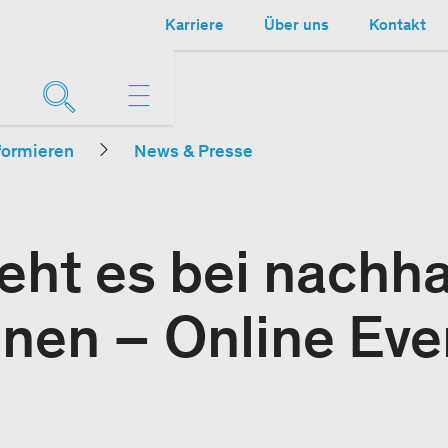
Karriere
Über uns
Kontakt
formieren
News & Presse
ht es bei nachha
onen – Online Eve
1