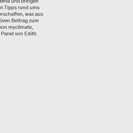
Thema und bringen
ben Tipps rund ums
verschaffen, was aus
itiven Beitrag zum
von myclimate,
 Panel von Edith