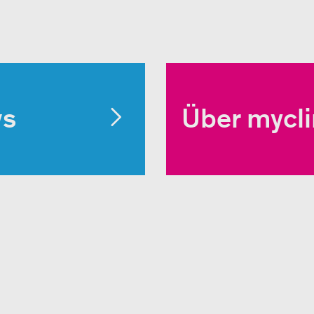
ws
Über mycl