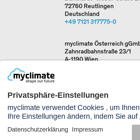
72760 Reutlingen
Deutschland
+49 7121 317775-0
myclimate Österreich gGm
Zahnradbahnstraße 23/1
A-1190 Wien
Österreich
+43 1 380 06 21
Unsere Büros
JETZT KONTAKTIERE