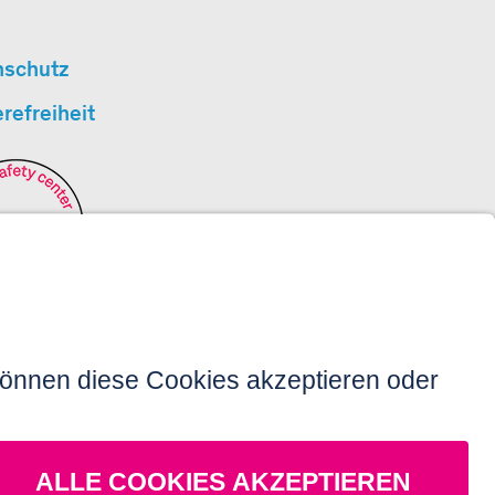
nschutz
erefreiheit