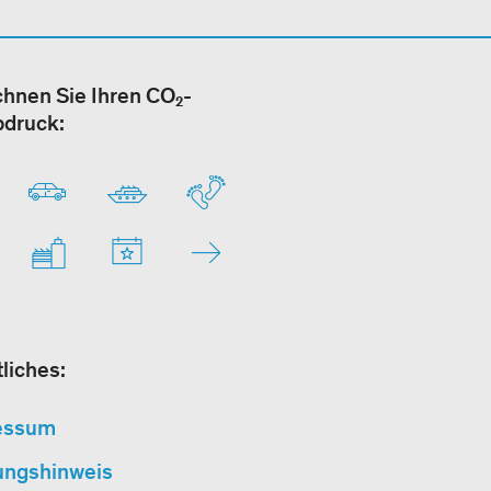
hnen Sie Ihren CO₂-
bdruck:
liches:
essum
ungshinweis