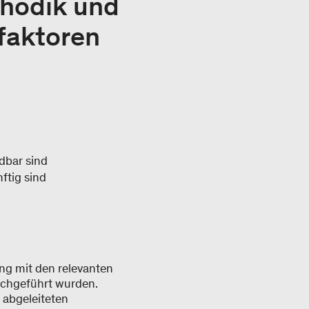
thodik und
faktoren
dbar sind
ftig sind
ung mit den relevanten
rchgeführt wurden.
 abgeleiteten