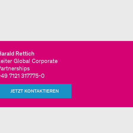
arald Rettich
eiter Global Corporate
Partnerships
+49 7121 317775-0
JETZT KONTAKTIEREN