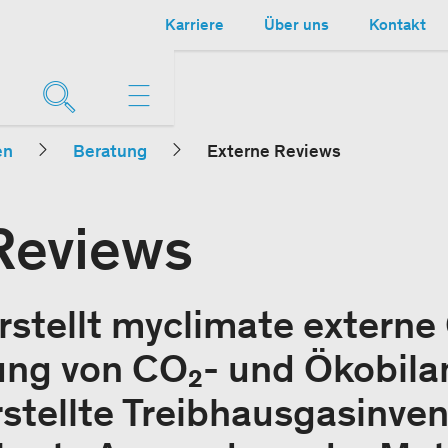
Karriere
Über uns
Kontakt
en
Beratung
Externe Reviews
Reviews
stellt myclimate externe
riung von CO₂- und Ökobila
rstellte Treibhausgasinve