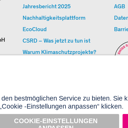
Jahresbericht 2025
AGB
Nachhaltigkeitsplattform
Date
EcoCloud
Barri
bH
CSRD – Was jetzt zu tun ist
Warum Klimaschutzprojekte?
«Cause We Care»
Events
Seitenübersicht
N