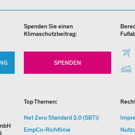
Spenden Sie einen
Berec
Klimaschutzbeitrag:
Fußa
NG
SPENDEN
Top Themen:
Recht
Net Zero Standard 2.0 (SBTi)
Impr
GmbH
EmpCo-Richtlinie
Nutz
6