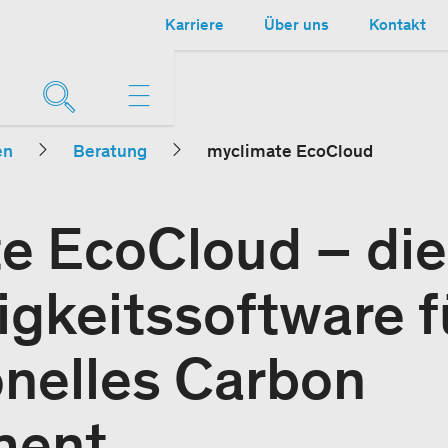
Karriere
Über uns
Kontakt
en
Beratung
myclimate EcoCloud
e EcoCloud – die
gkeitssoftware f
onelles Carbon
ment