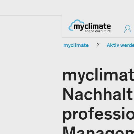
myclimate
Aktiv werd
myclimat
Nachhalti
professi
Manage