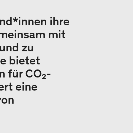
nd*innen ihre
emeinsam mit
 und zu
e bietet
 für CO₂-
ert eine
von