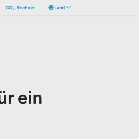
CO₂-Rechner
Land
ür ein