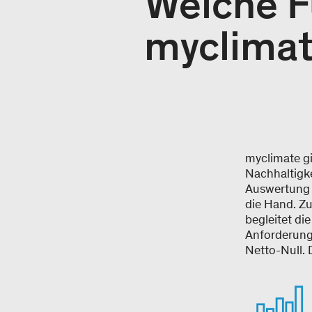
Welche F
myclimat
myclimate g
Nachhaltigke
Auswertung 
die Hand. Zu
begleitet di
Anforderung
Netto-Null. 