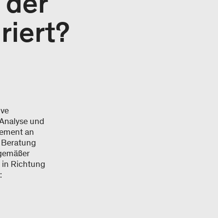
 der
riert?
ive
 Analyse und
gement an
n Beratung
tgemäßer
 in Richtung
: