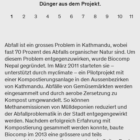
Dünger aus dem Projekt.
1
2
3
4
5
6
7
8
9
10
11
Abfall ist ein grosses Problem in Kathmandu, wobei
fast 70 Prozent des Abfalls organischer Natur sind. Um
diesem Problem entgegenzuwirken, wurde Biocomp
Nepal gegründet. Im März 2011 starteten sie –
unterstützt durch myclimate – ein Pilotprojekt mit
einer Kompostierungsanlage in den Aussenbezirken
von Kathmandu. Abfälle von Gemüsemärkten werden
eingesammelt und durch aerobe Zersetzung zu
Kompost umgewandelt. So können
Methanemissionen von Mülldeponien reduziert und
der Abfallproblematik in der Stadt entgegengewirkt
werden. Nachdem erfolgreich Erfahrung mit
Kompostierung gesammelt werden konnte, baute
Biocomp im 2013 eine grössere und teils