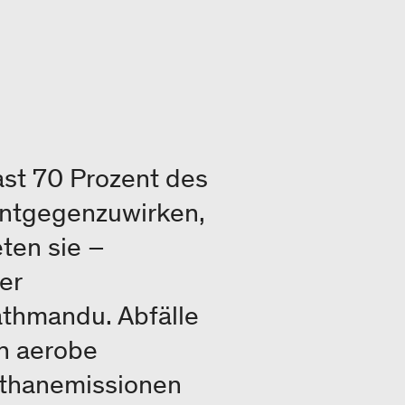
ast 70 Prozent des
entgegenzuwirken,
ten sie –
er
thmandu. Abfälle
h aerobe
thanemissionen