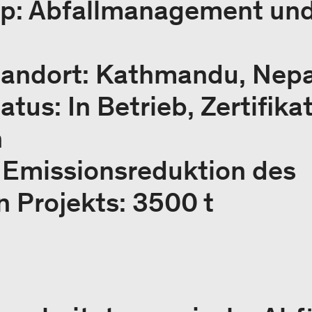
yp: Abfallmanagement un
tandort: Kathmandu, Nepa
atus: In Betrieb, Zertifika
h
e Emissionsreduktion des
 Projekts: 3500 t