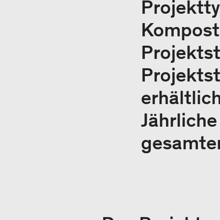
Projektt
Kompost
Projekts
Projektst
erhältlic
Jährlich
gesamten