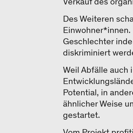
Verkauf des organ
Des Weiteren schaf
Einwohner*innen. 
Geschlechter indem
diskriminiert wer
Weil Abfälle auch 
Entwicklungsländer
Potential, in and
ähnlicher Weise um
gestartet.
Vom Projekt profi