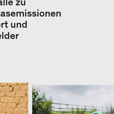
lle zu
gasemissionen
ert und
lder