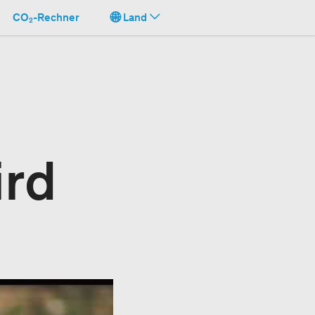
CO₂-Rechner
Land
ird