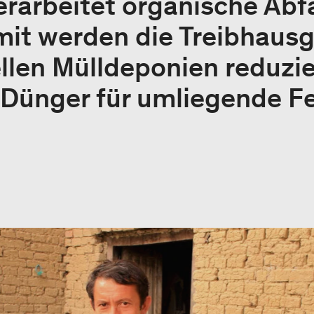
erarbeitet organische Abfä
it werden die Treibhaus
ellen Mülldeponien reduzi
 Dünger für umliegende Fe