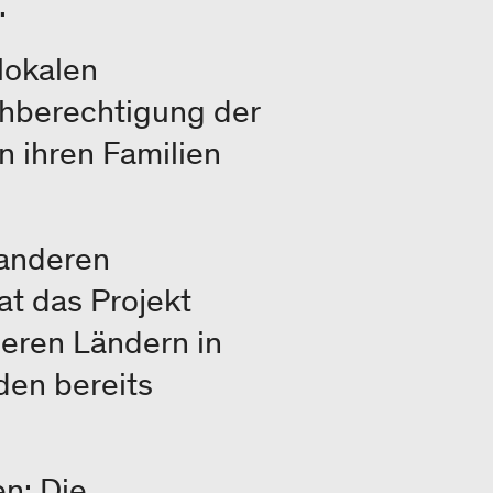
n.
 lokalen
chberechtigung der
n ihren Familien
 anderen
at das Projekt
deren Ländern in
den bereits
en: Die