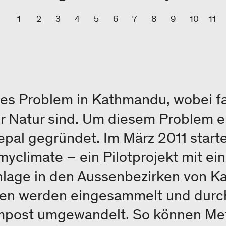
1
2
3
4
5
6
7
8
9
10
11
sses Problem in Kathmandu, wobei f
er Natur sind. Um diesem Problem 
al gegründet. Im März 2011 starte
myclimate – ein Pilotprojekt mit ein
lage in den Aussenbezirken von Ka
n werden eingesammelt und durc
mpost umgewandelt. So können Me