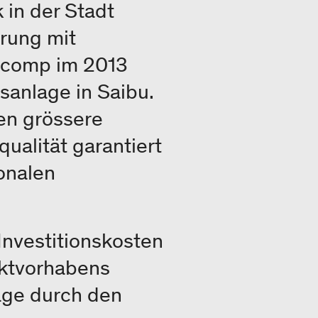
 in der Stadt
rung mit
ocomp im 2013
sanlage in Saibu.
en grössere
ualität garantiert
ionalen
Investitionskosten
ektvorhabens
lage durch den