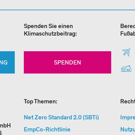
Spenden Sie einen
Berec
Klimaschutzbeitrag:
Fußa
NG
SPENDEN
Top Themen:
Recht
Net Zero Standard 2.0 (SBTi)
Impr
GmbH
EmpCo-Richtlinie
Nutz
6