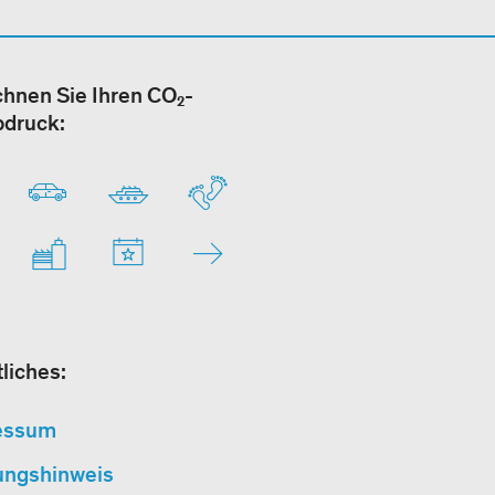
hnen Sie Ihren CO₂-
bdruck:
liches:
essum
ungshinweis