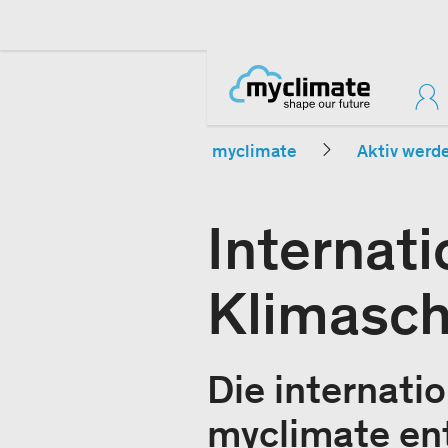
myclimate
Aktiv werd
Internati
Klimasch
Die internati
myclimate ent