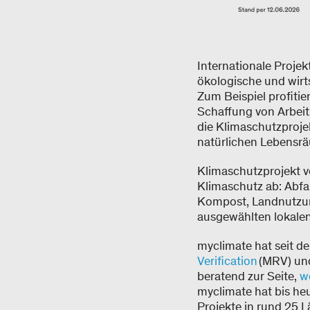
Internationale Projek
ökologische und wirts
Zum Beispiel profitie
Schaffung von Arbeit
die Klimaschutzproje
natürlichen Lebensrä
Klimaschutzprojekt v
Klimaschutz ab: Abfal
Kompost, Landnutzung
ausgewählten lokalen
myclimate hat seit d
Verification
(MRV) un
beratend zur Seite,
w
myclimate hat bis heu
Projekte in rund 25 L