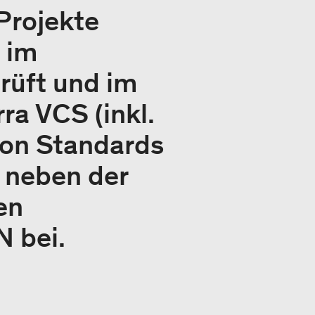
 Projekte
 im
rüft und im
ra VCS (inkl.
bon Standards
n neben der
en
N bei.