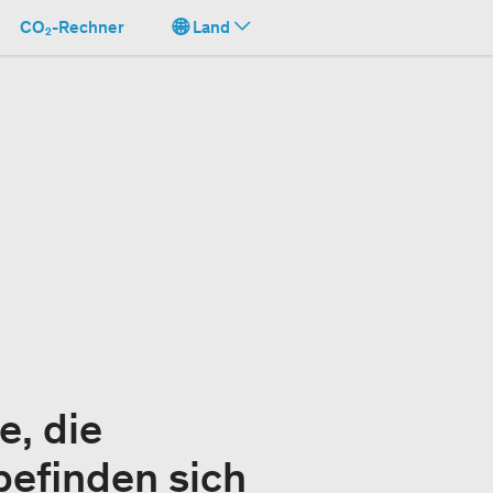
CO₂-Rechner
Land
e, die
befinden sich