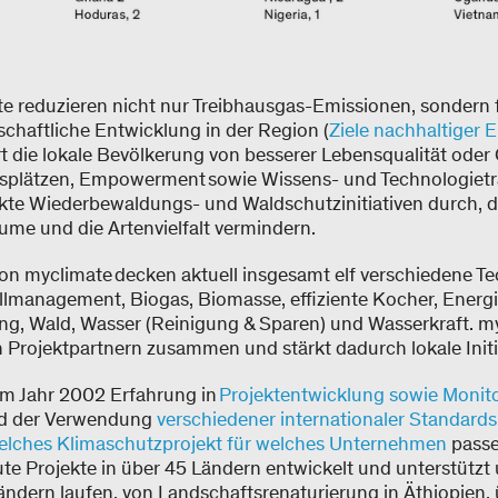
te reduzieren nicht nur Treibhausgas-​Emissionen, sondern f
chaftliche Entwicklung in der Region (
Ziele nachhaltiger 
rt die lokale Bevölkerung von besserer Lebensqualität oder
splätzen, Empowerment sowie Wissens-​ und Technologietr
kte Wiederbewaldungs-​ und Waldschutzinitiativen durch, d
ume und die Artenvielfalt vermindern.
on myclimate decken aktuell insgesamt elf verschiedene Te
lmanagement, Biogas, Biomasse, effiziente Kocher, Energiee
, Wald, Wasser (Reinigung & Sparen) und Wasserkraft. myc
 Projektpartnern zusammen und stärkt dadurch lokale Initi
em Jahr 2002 Erfahrung in
Projektentwicklung sowie Monito
d der Verwendung
verschiedener internationaler Standards
elches Klimaschutzprojekt für welches Unternehmen
passe
te Projekte in über 45 Ländern entwickelt und unterstützt 
ändern laufen, von Landschaftsrenaturierung in Äthiopien,