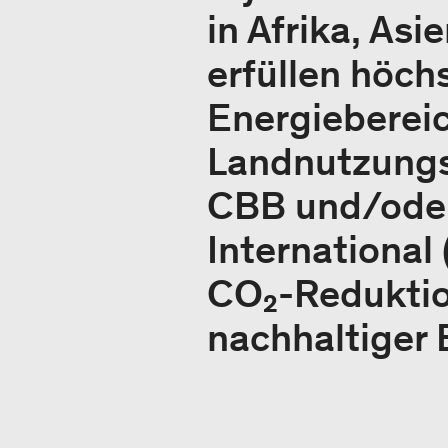
in Afrika, As
erfüllen höch
Energieberei
Landnutzungsb
CBB und/oder
International 
CO₂-Reduktion
nachhaltiger 