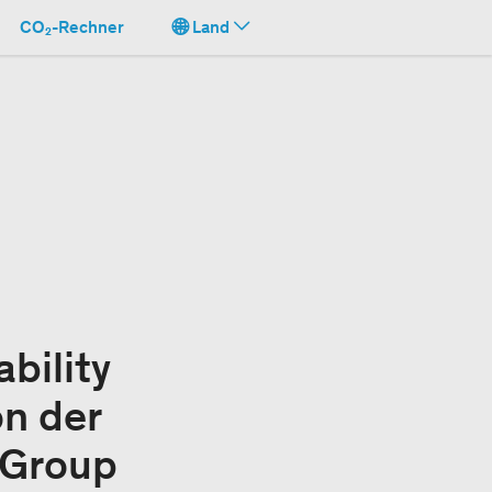
CO₂-Rechner
Land
bility
n der
 Group