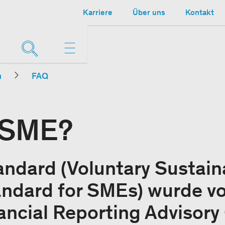
Karriere
Über uns
Kontakt
n
FAQ
VSME?
dard (Voluntary Sustaina
andard for SMEs) wurde vo
ncial Reporting Advisory