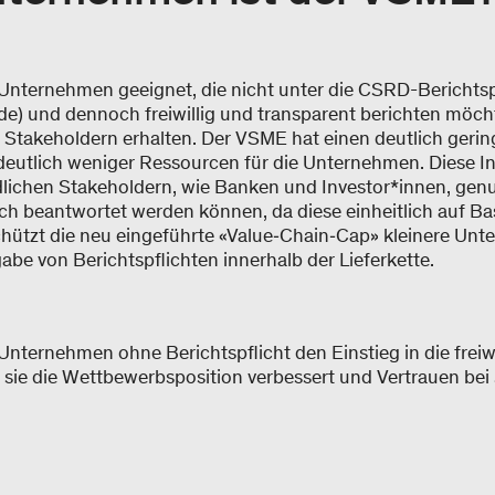
e Unternehmen geeignet, die nicht unter die CSRD-Berichtspf
nde) und dennoch freiwillig und transparent berichten möc
Stakeholdern erhalten. Der VSME hat einen deutlich ger
deutlich weniger Ressourcen für die Unternehmen. Diese 
lichen Stakeholdern, wie Banken und Investor*innen, genu
ch beantwortet werden können, da diese einheitlich auf Ba
chützt die neu eingeführte «Value‑Chain‑Cap» kleinere Unt
be von Berichtspflichten innerhalb der Lieferkette.
Unternehmen ohne Berichtspflicht den Einstieg in die freiw
a sie die Wettbewerbsposition verbessert und Vertrauen bei