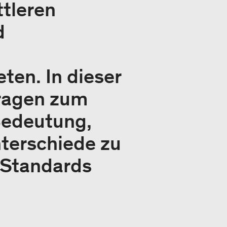
ttleren
d
ten. In dieser
Fragen zum
Bedeutung,
nterschiede zu
 Standards