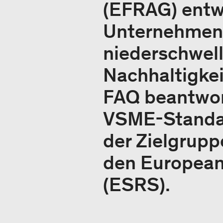
(EFRAG) entwi
Unternehmen (
niederschwell
Nachhaltigkei
FAQ beantwor
VSME-Standard
der Zielgrupp
den European 
(ESRS).