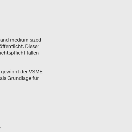
l and medium sized
fentlicht. Dieser
htspflicht fallen
, gewinnt der VSME-
ls Grundlage für
?