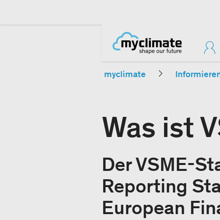
myclimate
Informiere
Was ist 
Der VSME-Stan
Reporting St
European Fina