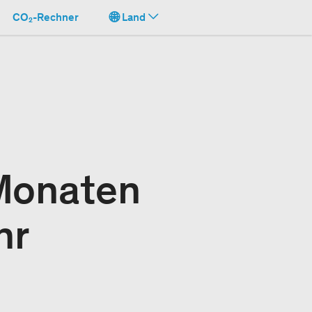
CO₂-Rechner
Land
 Monaten
hr