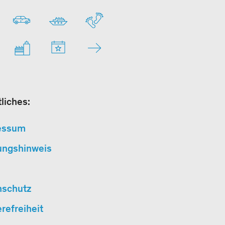
liches:
essum
ungshinweis
nschutz
erefreiheit