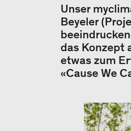
Unser myclima
Beyeler (Proj
beeindruckend
das Konzept 
etwas zum Erf
«Cause We Ca