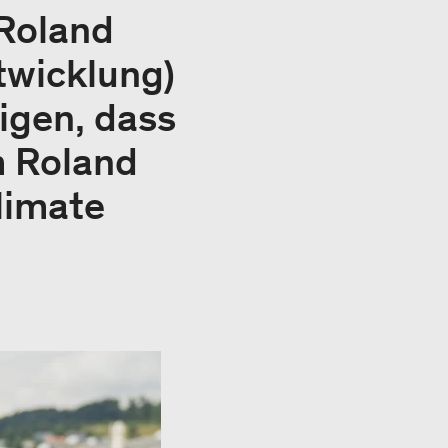
 Roland
twicklung)
igen, dass
m Roland
limate