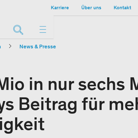
Karriere
Über uns
Kontakt
n
News & Presse
Mio in nur sechs
ys Beitrag für me
igkeit