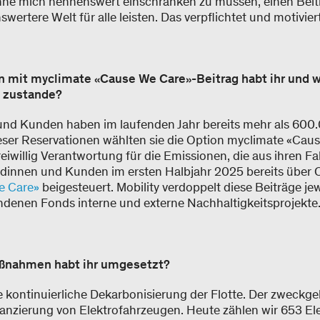
ohne mich nennenswert einschränken zu müssen, einen Beitr
wertere Welt für alle leisten. Das verpflichtet und motivier
n mit myclimate «Cause We Care»-Beitrag habt ihr und 
z zustande?
nd Kunden haben im laufenden Jahr bereits mehr als 600
ieser Reservationen wählten sie die Option myclimate «Ca
iwillig Verantwortung für die Emissionen, die aus ihren F
dinnen und Kunden im ersten Halbjahr 2025 bereits über
e Care»
beigesteuert. Mobility verdoppelt diese Beiträge jew
enen Fonds interne und externe Nachhaltigkeitsprojekte.
ßnahmen habt ihr umgesetzt?
die kontinuierliche Dekarbonisierung der Flotte. Der zweckg
nanzierung von Elektrofahrzeugen. Heute zählen wir 653 El