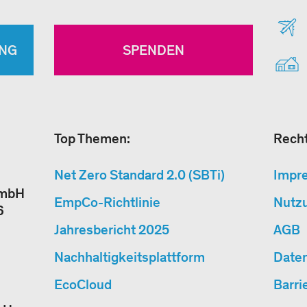
NG
SPENDEN
Top Themen:
Recht
Net Zero Standard 2.0 (SBTi)
Impr
GmbH
EmpCo-Richtlinie
Nutz
6
Jahresbericht 2025
AGB
Nachhaltigkeitsplattform
Date
EcoCloud
Barri