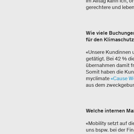
im Alltag kann ich, 
gerechtere und lebens
Wie viele Buchunge
für den Klimaschut
«Unsere Kundinnen u
getätigt. Bei 42 % d
übernahmen damit fre
Somit haben die Kun
myclimate
«Cause W
aus dem zweckgebund
Welche internen Ma
«Mobility setzt auf 
uns bspw. bei der Fi