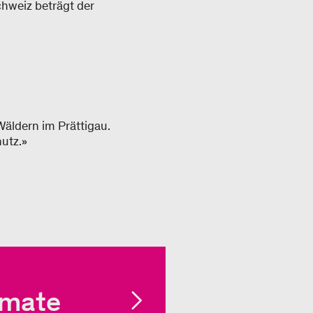
chweiz beträgt der
äldern im Prättigau.
utz.»
imate