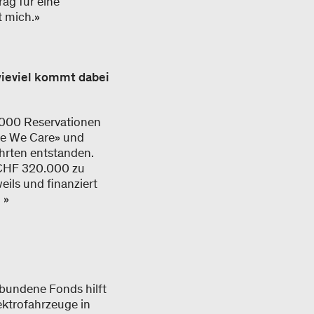
ag für eine
t mich.»
wieviel kommt dabei
.000 Reservationen
use We Care» und
ahrten entstanden.
 CHF 320.000 zu
eils und finanziert
 »
ebundene Fonds hilft
ektrofahrzeuge in